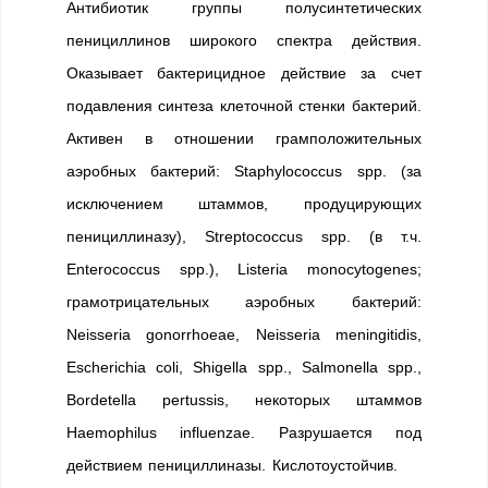
Антибиотик группы полусинтетических
пенициллинов широкого спектра действия.
Оказывает бактерицидное действие за счет
подавления синтеза клеточной стенки бактерий.
Активен в отношении грамположительных
аэробных бактерий: Staphylococcus spp. (за
исключением штаммов, продуцирующих
пенициллиназу), Streptococcus spp. (в т.ч.
Enterococcus spp.), Listeria monocytogenes;
грамотрицательных аэробных бактерий:
Neisseria gonorrhoeae, Neisseria meningitidis,
Escherichia coli, Shigella spp., Salmonella spp.,
Bordetella pertussis, некоторых штаммов
Haemophilus influenzae. Разрушается под
действием пенициллиназы. Кислотоустойчив.