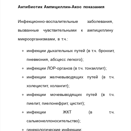
Антибиотик Ампициллин-Акос показания
Инфекционно-воспалительные заболевания,
вызванные чувствительными к ампициллину
микроорганизмами, в т.ч.:
инфекции дыхательных путей (в т.ч. бронхит,
пневмония, абсцесс легкого);
инфекции ЛОР-органов (в т.ч. тонзиллит);
инфекции желчевыводящих путей (в т.ч.
холецистит, холангит);
инфекции мочевыводящих путей (в т.ч.
пиелит, пиелонефрит, цистит);
инфекции ЖКТ (в т.ч.
сальмонеллоносительство);
гинекологические инфекции;