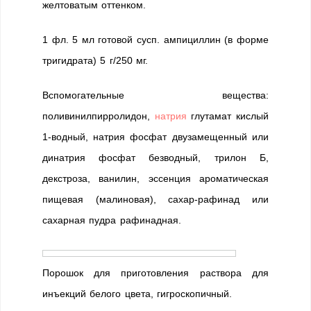
желтоватым оттенком.
1 фл. 5 мл готовой сусп. ампициллин (в форме
тригидрата) 5 г/250 мг.
Вспомогательные вещества:
поливинилпирролидон,
натрия
глутамат кислый
1-водный, натрия фосфат двузамещенный или
динатрия фосфат безводный, трилон Б,
декстроза, ванилин, эссенция ароматическая
пищевая (малиновая), сахар-рафинад или
сахарная пудра рафинадная.
Порошок для приготовления раствора для
инъекций белого цвета, гигроскопичный.