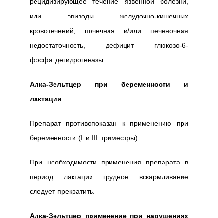
рецидивирующее течение язвенной болезни,
или эпизоды желудочно-кишечных
кровотечений; почечная и/или печеночная
недостаточность, дефицит глюкозо-6-
фосфатдегидрогеназы.
Алка-Зельтцер при беременности и
лактации
Препарат противопоказан к применению при
беременности (I и III триместры).
При необходимости применения препарата в
период лактации грудное вскармливание
следует прекратить.
Алка-Зельтцер применение при нарушениях