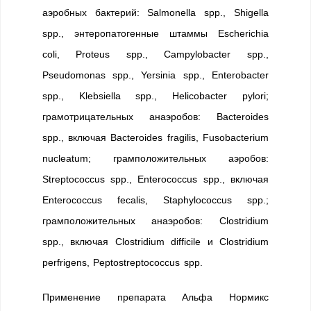
аэробных бактерий: Salmonella spp., Shigella
spp., энтеропатогенные штаммы Escherichia
coli, Proteus spp., Campylobacter spp.,
Pseudomonas spp., Yersinia spp., Enterobacter
spp., Klebsiella spp., Helicobacter pylori;
грамотрицательных анаэробов: Bacteroides
spp., включая Bacteroides fragilis, Fusobacterium
nucleatum; грамположительных аэробов:
Streptococcus spp., Enterococcus spp., включая
Enterococcus fecalis, Staphylococcus spp.;
грамположительных анаэробов: Clostridium
spp., включая Clostridium difficile и Clostridium
perfrigens, Peptostreptococcus spp.
Применение препарата Альфа Нормикс