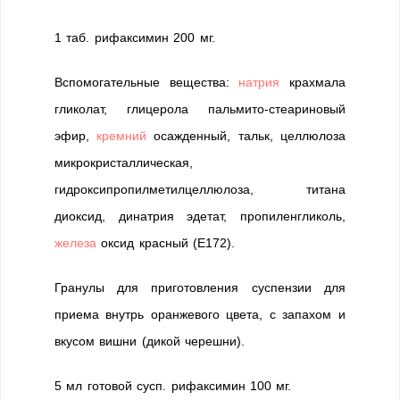
1 таб. рифаксимин 200 мг.
Вспомогательные вещества:
натрия
крахмала
гликолат, глицерола пальмито-стеариновый
эфир,
кремний
осажденный, тальк, целлюлоза
микрокристаллическая,
гидроксипропилметилцеллюлоза, титана
диоксид, динатрия эдетат, пропиленгликоль,
железа
оксид красный (Е172).
Гранулы для приготовления суспензии для
приема внутрь оранжевого цвета, с запахом и
вкусом вишни (дикой черешни).
5 мл готовой сусп. рифаксимин 100 мг.