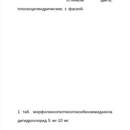
оттенком цвета,
плоскоцилиндрические, с фаской.
1 таб. морфолиноэтилтиоэтоксибензимидазола
дигидрохлорид 5 мг-10 мг.