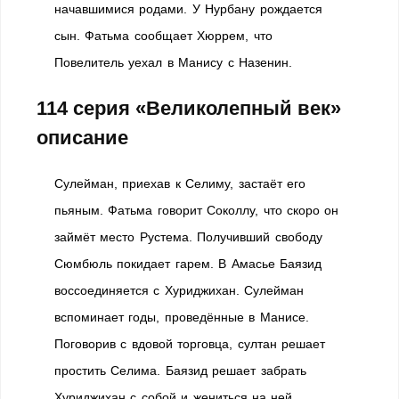
начавшимися родами. У Нурбану рождается
сын. Фатьма сообщает Хюррем, что
Повелитель уехал в Манису с Назенин.
114 серия «Великолепный век»
описание
Сулейман, приехав к Селиму, застаёт его
пьяным. Фатьма говорит Соколлу, что скоро он
займёт место Рустема. Получивший свободу
Сюмбюль покидает гарем. В Амасье Баязид
воссоединяется с Хуриджихан. Сулейман
вспоминает годы, проведённые в Манисе.
Поговорив с вдовой торговца, султан решает
простить Селима. Баязид решает забрать
Хуриджихан с собой и жениться на ней.