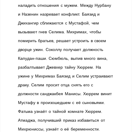
наладить отношения с мужем. Между Нурбану
и Назенин назревает конфликт. Баязид и
Джихангир сближаются с Мустафой, чем
вызывают гнев Селима. Михримах, чтобы
помирить братьев, решает устроить в своем
дворце ужин. Соколлу получает должность
Капудан-паши. Сюмбюль, выпив много вина,
разбалтывает Джевхер тайну Хюррем. На
ужине у Михримах Баязид и Селим устраивают
драку. Селим просит отца снять его с
должности санджакбея Манисы. Хюррем винит
Мустафу в произошедшем с её сыновьями.
Фатьма узнаёт о тайной комнате Хюррем.
Атмаджа, получивший приказ избавиться от
Михрюниссы, узнаёт о её беременности.