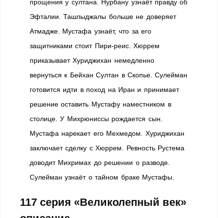
прощения у султана. Нурбану узнаёт правду об
Эфталии. Ташлыджалы больше не доверяет
Атмадже. Мустафа узнаёт, что за его
защитниками стоит Пири-реис. Хюррем
приказывает Хуриджихан немедленно
вернуться к Бейхан Султан в Скопье. Сулейман
готовится идти в поход на Иран и принимает
решение оставить Мустафу наместником в
столице. У Михрюниссы рождается сын.
Мустафа нарекает его Мехмедом. Хуриджихан
заключает сделку с Хюррем. Ревность Рустема
доводит Михримах до решении о разводе.
Сулейман узнаёт о тайном браке Мустафы.
117 серия «Великолепный век»