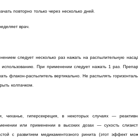
чать повторно только через несколько дней.
еделяет врач.
нением следует несколько раз нажать на распылительную насад
к использованию. При применении следует нажать 1 раз. Препар
жать флакон-распылитель вертикально. Не распылять горизонтал
рыть колпачком.
и, чиханье, гиперсекреция, в некоторых случаях — реактивн
именении или применении в высоких дозах — сухость слизист
астой с развитием медикаментозного ринита (этот эффект мож