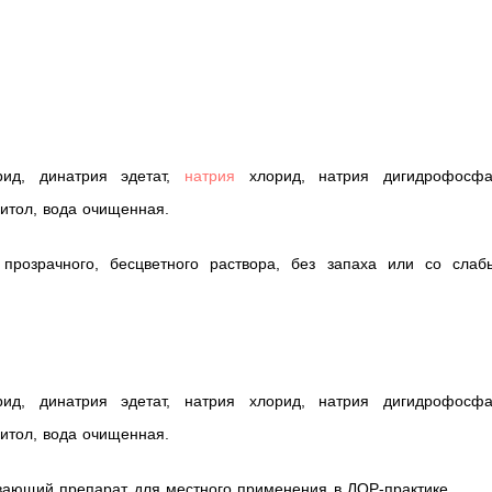
рид, динатрия эдетат,
натрия
хлорид, натрия дигидрофосфа
битол, вода очищенная.
прозрачного, бесцветного раствора, без запаха или со слаб
рид, динатрия эдетат, натрия хлорид, натрия дигидрофосфа
битол, вода очищенная.
вающий препарат для местного применения в ЛОР-практике