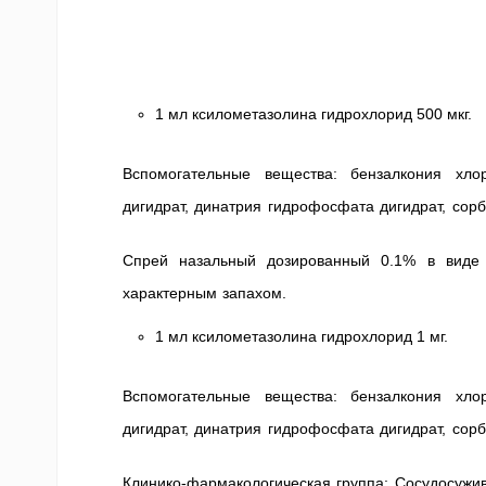
1 мл ксилометазолина гидрохлорид 500 мкг.
Вспомогательные вещества: бензалкония хло
дигидрат, динатрия гидрофосфата дигидрат, сор
Спрей назальный дозированный 0.1% в виде 
характерным запахом.
1 мл ксилометазолина гидрохлорид 1 мг.
Вспомогательные вещества: бензалкония хло
дигидрат, динатрия гидрофосфата дигидрат, сор
Клинико-фармакологическая группа: Сосудосужи