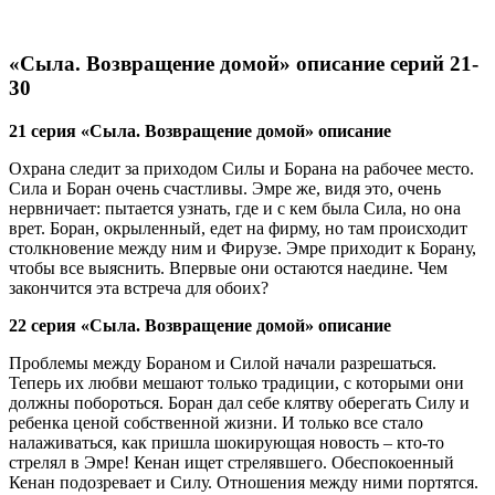
«Сыла. Возвращение домой» описание серий 21-
30
21 серия «Сыла. Возвращение домой» описание
Охрана следит за приходом Силы и Борана на рабочее место.
Сила и Боран очень счастливы. Эмре же, видя это, очень
нервничает: пытается узнать, где и с кем была Сила, но она
врет. Боран, окрыленный, едет на фирму, но там происходит
столкновение между ним и Фирузе. Эмре приходит к Борану,
чтобы все выяснить. Впервые они остаются наедине. Чем
закончится эта встреча для обоих?
22 серия «Сыла. Возвращение домой» описание
Проблемы между Бораном и Силой начали разрешаться.
Теперь их любви мешают только традиции, с которыми они
должны побороться. Боран дал себе клятву оберегать Силу и
ребенка ценой собственной жизни. И только все стало
налаживаться, как пришла шокирующая новость – кто-то
стрелял в Эмре! Кенан ищет стрелявшего. Обеспокоенный
Кенан подозревает и Силу. Отношения между ними портятся.