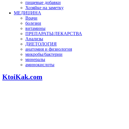
пищевые добавки
Хозяйке на заметку
МЕДИЦИНА
Врачи
болезни
витамины
ПРЕПАРАТЫ/ЛЕКАРСТВА
Анализы
ДИЕТОЛОГИЯ
анатомия и физиология
микробы/бактерии
минералы
аминокислоты
KtoiKak.com