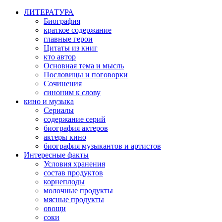
ЛИТЕРАТУРА
Биография
краткое содержание
главные герои
Цитаты из книг
кто автор
Основная тема и мысль
Пословицы и поговорки
Сочинения
синоним к слову
кино и музыка
Сериалы
содержание серий
биография актеров
актеры кино
биография музыкантов и артистов
Интересные факты
Условия хранения
состав продуктов
корнеплоды
молочные продукты
мясные продукты
овощи
соки