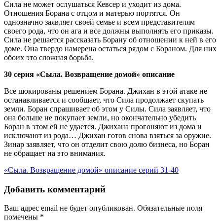
Сила не может ослушаться Кевсер и уходит из дома.
Отношения Борана с отцом и матерью портятся. Он
однозначно заявляет своей семье и всем представителям
своего рода, что он ага и все должны выполнять его приказы.
Сила не решается рассказать Борану об отношении к ней в его
доме. Она твердо намерена остаться рядом с Бораном. Для них
обоих это сложная борьба.
30 серия «Сыла. Возвращение домой» описание
Все шокированы решением Борана. Джихан в этой атаке не
останавливается и сообщает, что Сила продолжает скупать
земли. Боран спрашивает об этом у Силы. Сила заявляет, что
она больше не покупает земли, но окончательно убедить
Боран в этом ей не удается. Джихана прогоняют из дома и
исключают из рода… Джихан готов снова взяться за оружие.
Зинар заявляет, что он отделит свою долю бизнеса, но Боран
не обращает на это внимания.
«Сыла. Возвращение домой» описание серий 31-40
Добавить комментарий
Ваш адрес email не будет опубликован.
Обязательные поля
помечены
*