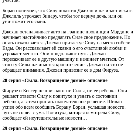
участок.
Боран понимает, что Силу похитил Джехан и начинает искать.
Джелиль угрожает Зинару, чтобы тот вернул дочь, или он
уничтожит его сына.
Джехан останавливает авто на границе провинции Мардине и
начинает настойчиво предлагать Силе свое предложение. Но
опять отказывается. Джехан притаскуе Силу на место гибели
Езды. Он рассказывает ей сказки о его счастливой любви и
угрожает местью. Они продолжают путь. Джехан
пересаживает ее в другую машину и начинает мчаться. От
этого у Силы начинается кровотечение. Джехан на это не
обращает внимания. Джехан привозит ее в дом Фируза.
28 серия «Сыла. Возвращение домой» описание
Фирузе и Кевсер не признают ни Силы, ни ее ребенка. Они
решают отвести Силу к повитухе и узнать о состоянии
ребенка, а затем принять окончательное решение. Шиван
успел обо всем сообщить Борану. Боран, услышав новости,
чуть не сошел с ума. Повитуха, которая осмотрела Силу,
сообщает ей неутешительные новости…
29 серия «Сыла. Возвращение домой» описание