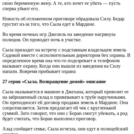
свою беременную жену. А те, кто хочет ее убить — пусть
сперва убьют его.
Новость об отложенном приговоре обрадовала Силу. Бедар
грустит из-за того, что Сыла едет в Мардине.
Во время ночных игр Джелиль на заведение нагрянула
полиция. Он проводит ночь в участке.
Сыла приходит на встречу с подставным владельцем земель
Садикой вместе с исполнительным директором бех охраны. В
определенное время она что-то подозревает и телефоном
вызывает охрану. Когда они вышли из заведения на Силу
напали. Вовремя прибывает охрана
27 серия «Сыла. Возвращение домой» описание
Сыла оказывается в машине в Джехана, который привозит ее
на заброшенный склад и привязывает к трубе наручниками.
Он преподносит ей договор продажи земель в Мардине. Она
сопротивляется. Затем предлагает ей чек с кругленькой
суммой. Зато говорит, что они с Боран смогут убежать, а род
будет считать, что Боран выполнил приговор.
Азад сообщает семье, Сыла исчезла, они едут в полицейский