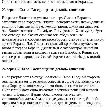
Сила пытается отстоять невиновность свою и Борана…
23 серия «Сыла. Возвращение домой» описание
Встреча с Джиханом уменьшает веру Силы в Борана и
затрагивает ее гордость. Джихан говорит очень неожиданные
вещи и очень злится на ее комментарии. Джихана задевает,
что Халим все еще в Стамбуле. Он угрожает Халиму, требует
его отъезда, но Халим скрывается. Убедительные
доказательства, собранные прокурором, становятся причиной
ареста Борана. Для Силы это полный крах. Она думает, что
вновь потеряла Борана. Джелиль и Азат расстроены всеми
этими событиями и решают уехать из Стамбула. Кенан все
еще не разговаривает с Силой. Врачи готовят Эмре к новой
операции.
24 серия «Сыла. Возвращение домой» описание
Сила разрывается между Бораном и Эмре. С одной стороны,
она испытывает угрызения совести, а с другой, помнит, что
дала Борану слово: между ними больше никто не станет…
Сила принимает одно из самых сложных решений в своей
жизни… Бедар и Нарин обеспокоены ситуацией,
сложившейся дома. Азат из-за результатов своих действий
пребывает в разбитом состоянии, целый день не находя себе