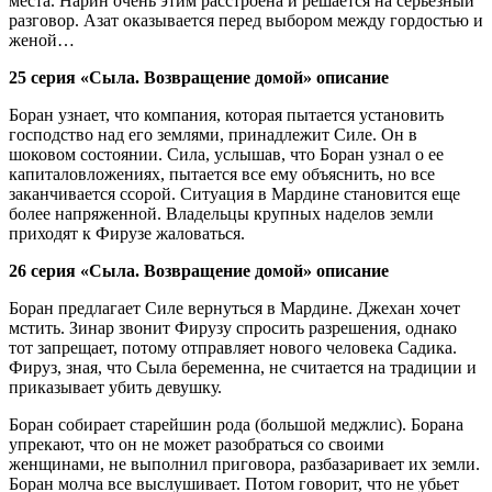
места. Нарин очень этим расстроена и решается на серьезный
разговор. Азат оказывается перед выбором между гордостью и
женой…
25 серия «Сыла. Возвращение домой» описание
Боран узнает, что компания, которая пытается установить
господство над его землями, принадлежит Силе. Он в
шоковом состоянии. Сила, услышав, что Боран узнал о ее
капиталовложениях, пытается все ему объяснить, но все
заканчивается ссорой. Ситуация в Мардине становится еще
более напряженной. Владельцы крупных наделов земли
приходят к Фирузе жаловаться.
26 серия «Сыла. Возвращение домой» описание
Боран предлагает Силе вернуться в Мардине. Джехан хочет
мстить. Зинар звонит Фирузу спросить разрешения, однако
тот запрещает, потому отправляет нового человека Садика.
Фируз, зная, что Сыла беременна, не считается на традиции и
приказывает убить девушку.
Боран собирает старейшин рода (большой меджлис). Борана
упрекают, что он не может разобраться со своими
женщинами, не выполнил приговора, разбазаривает их земли.
Боран молча все выслушивает. Потом говорит, что не убьет