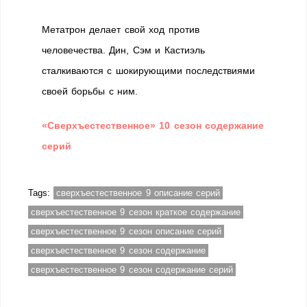
Метатрон делает свой ход против
человечества. Дин, Сэм и Кастиэль
сталкиваются с шокирующими последствиями
своей борьбы с ним.
«Сверхъестественное» 10 сезон содержание
серий
Tags:
сверхъестественное 9 описание серий
сверхъестественное 9 сезон краткое содержание
сверхъестественное 9 сезон описание серий
сверхъестественное 9 сезон содержание
сверхъестественное 9 сезон содержание серий