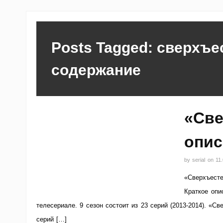
Posts Tagged: сверхъе
содержание
«Све
опис
by
serial
on
11
«Сверхъесте
Краткое опи
телесериале. 9 сезон состоит из 23 серий (2013-2014). «С
серий […]