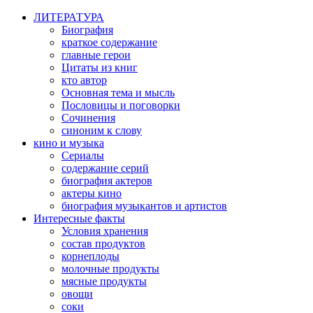
ЛИТЕРАТУРА
Биография
краткое содержание
главные герои
Цитаты из книг
кто автор
Основная тема и мысль
Пословицы и поговорки
Сочинения
синоним к слову
кино и музыка
Сериалы
содержание серий
биография актеров
актеры кино
биография музыкантов и артистов
Интересные факты
Условия хранения
состав продуктов
корнеплоды
молочные продукты
мясные продукты
овощи
соки