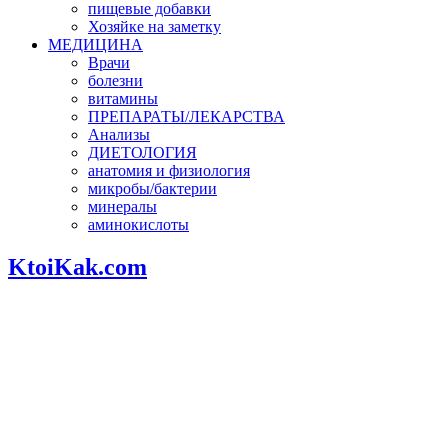
пищевые добавки
Хозяйке на заметку
МЕДИЦИНА
Врачи
болезни
витамины
ПРЕПАРАТЫ/ЛЕКАРСТВА
Анализы
ДИЕТОЛОГИЯ
анатомия и физиология
микробы/бактерии
минералы
аминокислоты
KtoiKak.com