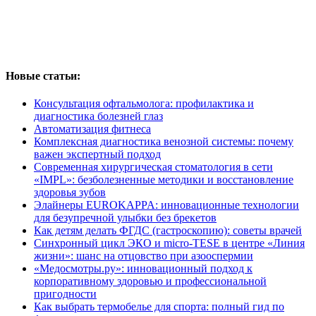
Новые статьи:
Консультация офтальмолога: профилактика и
диагностика болезней глаз
Автоматизация фитнеса
Комплексная диагностика венозной системы: почему
важен экспертный подход
Современная хирургическая стоматология в сети
«IMPL»: безболезненные методики и восстановление
здоровья зубов
Элайнеры EUROKAPPA: инновационные технологии
для безупречной улыбки без брекетов
Как детям делать ФГДС (гастроскопию): советы врачей
Синхронный цикл ЭКО и micro-TESE в центре «Линия
жизни»: шанс на отцовство при азооспермии
«Медосмотры.ру»: инновационный подход к
корпоративному здоровью и профессиональной
пригодности
Как выбрать термобелье для спорта: полный гид по