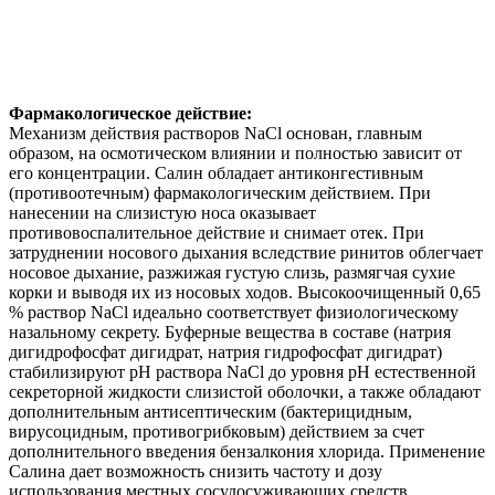
Фармакологическое действие:
Механизм действия растворов NaCl основан, главным
образом, на осмотическом влиянии и полностью зависит от
его концентрации. Салин обладает антиконгестивным
(противоотечным) фармакологическим действием. При
нанесении на слизистую носа оказывает
противовоспалительное действие и снимает отек. При
затруднении носового дыхания вследствие ринитов облегчает
носовое дыхание, разжижая густую слизь, размягчая сухие
корки и выводя их из носовых ходов. Высокоочищенный 0,65
% раствор NaCl идеально соответствует физиологическому
назальному секрету. Буферные вещества в составе (натрия
дигидрофосфат дигидрат, натрия гидрофосфат дигидрат)
стабилизируют рН раствора NaCl до уровня рН естественной
секреторной жидкости слизистой оболочки, а также обладают
дополнительным антисептическим (бактерицидным,
вирусоцидным, противогрибковым) действием за счет
дополнительного введения бензалкония хлорида. Применение
Салина дает возможность снизить частоту и дозу
использования местных сосудосуживающих средств,