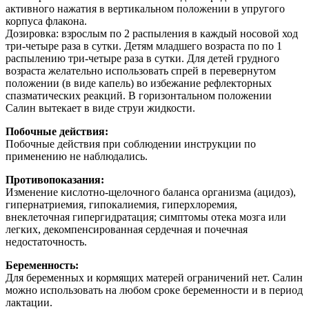
активного нажатия в вертикальном положении в упругого
корпуса флакона.
Дозировка: взрослым по 2 распыления в каждый носовой ход
три-четыре раза в сутки. Детям младшего возраста по по 1
распылению три-четыре раза в сутки. Для детей грудного
возраста желательно использовать спрей в перевернутом
положении (в виде капель) во избежание рефлекторных
спазматических реакций. В горизонтальном положении
Салин вытекает в виде струи жидкости.
Побочные действия:
Побочные действия при соблюдении инструкции по
применению не наблюдались.
Противопоказания:
Изменение кислотно-щелочного баланса организма (ацидоз),
гипернатриемия, гипокалиемия, гиперхлоремия,
внеклеточная гипергидратация; симптомы отека мозга или
легких, декомпенсированная сердечная и почечная
недостаточность.
Беременность:
Для беременных и кормящих матерей ограничений нет. Салин
можно использовать на любом сроке беременности и в период
лактации.