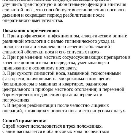
улучшить транспортную и обонятельную функции эпителия
слизистой носа, что способствует восстановлению носового
дыхания и сокращает период реабилитации после
оперативного вмешательства.
Показания к применению:
1. При атрофическом, инфекционном, аллергическом рините
различной этиологии с целью гигиенического ухода за
полостью носа и комплексного лечения заболеваний
слизистой оболочки носа и его синусных пазух.
2. При применении местных сосудосуживающих препаратов в
качестве дополнительного средства, уменьшающего
привыкание к основному препарату.
3. При сухости слизистой носа, вызванной техногенными
факторами, влияющими на микроклимат помещения
(кондиционеры в машинах и квартирах, радиаторы
центрального и приборы местного отопления) и переменой
барометрического давления при авиаперелетах и
погружениях.
4. В период реабилитации после челюстно-лицевых
операций, касающихся полости носа и его синусовых пазух.
Способ применения:
Спрей может использоваться в трех положениях.
Салин распыляется в оба носовых хода посредством