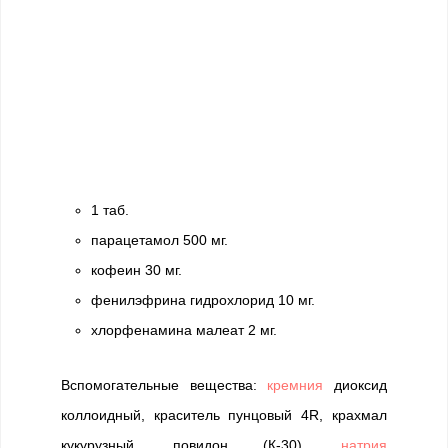
1 таб.
парацетамол 500 мг.
кофеин 30 мг.
фенилэфрина гидрохлорид 10 мг.
хлорфенамина малеат 2 мг.
Вспомогательные вещества:
кремния
диоксид
коллоидный, краситель пунцовый 4R, крахмал
кукурузный, повидон (К-30),
натрия