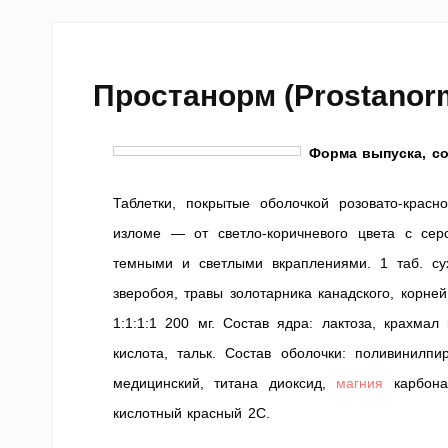
Простанорм (Prostanor
Форма выпуска, со
Таблетки, покрытые оболочкой розовато-красн
изломе — от светло-коричневого цвета с сер
темными и светлыми вкраплениями. 1 таб. сух
зверобоя, травы золотарника канадского, корн
1:1:1:1 200 мг. Состав ядра: лактоза, крахма
кислота, тальк. Состав оболочки: поливинилпи
медицинский, титана диоксид,
магния
карбонат
кислотный красный 2С.