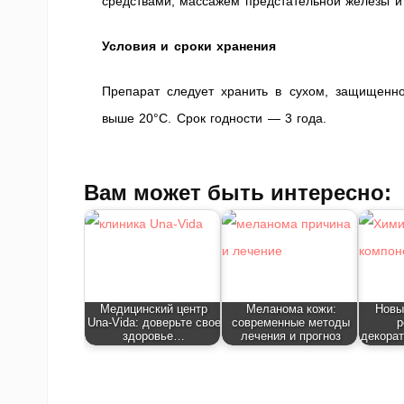
средствами, массажем предстательной железы 
Условия и сроки хранения
Препарат следует хранить в сухом, защищенн
выше 20°C. Срок годности — 3 года.
Вам может быть интересно:
Медицинский центр
Меланома кожи:
Новы
Una‑Vida: доверьте свое
современные методы
р
здоровье…
лечения и прогноз
декорат