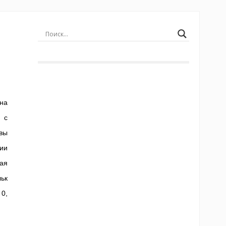
на
 с
вы
нии
ая
ьк
0,