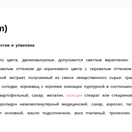
m)
став и упаковка
ого цвета, двояковыпуклые, допускаются светлые вкрапления; 
оватым оттенком до коричневого цвета с сероватым оттенком
ой экстракт, получаемый из смеси лекарственного сырья: тра
ей солодки, корневищ с корнями эхинацеи пурпурной в соотноше
л картофельный, сахар, желатин,
кальция
стеарат или стеаринов
рролидон низкомолекулярный медицинский, сахар, аэросил, тал
 основной, масло подсолнечное, воск пчелиный, тропеолин 