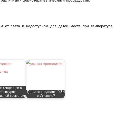
и различными физиотерапевтическими процедурами.
ом от света и недоступном для детей месте при температуре 
е тенденции в
ецептурах
Где можно сделать УЗИ
ивной косметики
в Ижевске?