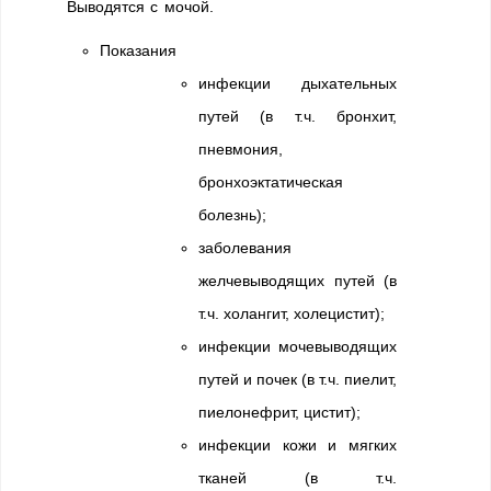
Выводятся с мочой.
Показания
инфекции дыхательных
путей (в т.ч. бронхит,
пневмония,
бронхоэктатическая
болезнь);
заболевания
желчевыводящих путей (в
т.ч. холангит, холецистит);
инфекции мочевыводящих
путей и почек (в т.ч. пиелит,
пиелонефрит, цистит);
инфекции кожи и мягких
тканей (в т.ч.