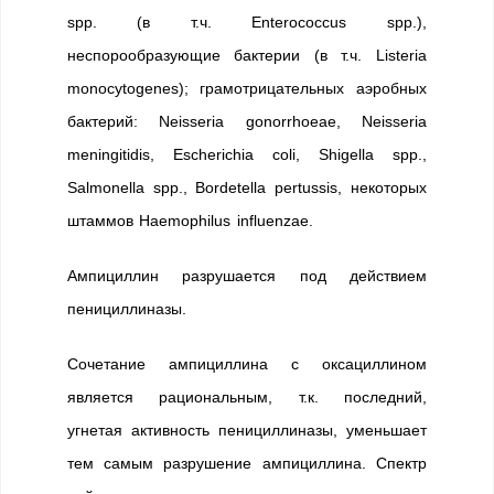
spp. (в т.ч. Enterococcus spp.),
неспорообразующие бактерии (в т.ч. Listeria
monocytogenes); грамотрицательных аэробных
бактерий: Neisseria gonorrhoeae, Neisseria
meningitidis, Escherichia coli, Shigella spp.,
Salmonella spp., Bordetella pertussis, некоторых
штаммов Haemophilus influenzae.
Ампициллин разрушается под действием
пенициллиназы.
Сочетание ампициллина с оксациллином
является рациональным, т.к. последний,
угнетая активность пенициллиназы, уменьшает
тем самым разрушение ампициллина. Спектр