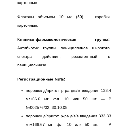
картонные.
Флаконы объемом 10 мл (50) — коробки
картонные.
Клинико-фармакологическая группа:
Антибиотик группы пенициллинов широкого
спектра действия, резистентный к
пенициллиназе
Регистрационные №№:
порошок д/пригот. р-ра д/в/м введения 133.4
мг+66.6 мг: фл. 10 или 50 шт. — Р
№002576/02, 30.10.08
порошок д/пригот. р-ра д/в/в введения 333.33
мг+166.67 мг: фл. 10 или 50 шт. — Р