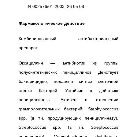
№002576/01-2003, 26.05.08
Фармакологическое действие
Комбинированный антибактериальный
препарат.
Оксациллин — антибиотик из группы
полусинтетических пенициллинов. Действует
бактерицидно, подавляя синтез клеточной
стенки бактерий. Устойчив к действию
пенициллиназы. Активен в отношении
грамположительных бактерий: Staphylococcus
spp. (в т.ч. продуцирующих пенициллиназу),
Streptococcus spp. (в т.ч. Streptococcus
pneumoniae), Corynebacterium diphtheriae,