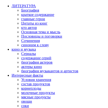
ЛИТЕРАТУРА
Биография
краткое содержание
главные герои
Цитаты из книг
кто автор
Основная тема и мысль
Пословицы и поговорки
Сочинения
синоним к слову
кино и музыка
Сериалы
содержание серий
биография актеров
актеры кино
биография музыкантов и артистов
Интересные факты
Условия хранения
состав продуктов
корнеплоды
молочные продукты
мясные продукты
овощи
соки