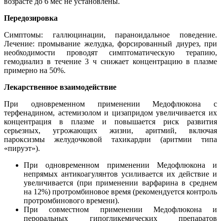
возрасте до 6 мес не установлены.
Передозировка
Симптомы: галлюцинации, параноидальное поведение.
Лечение: промывание желудка, форсированный диурез, при
необходимости проводят симптоматическую терапию,
гемодиализ в течение 3 ч снижает концентрацию в плазме
примерно на 50%.
Лекарственное взаимодействие
При одновременном применении Медофлюкона с
терфенадином, астемизолом и цизапридом увеличивается их
концентрация в плазме и повышается риск развития
серьезных, угрожающих жизни, аритмий, включая
пароксизмы желудочковой тахикардии (аритмии типа
«пируэт»).
При одновременном применении Медофлюкона и
непрямых антикоагулянтов усиливается их действие и
увеличивается (при применении варфарина в среднем
на 12%) протромбиновое время (рекомендуется контроль
протромбинового времени).
При совместном применении Медофлюкона и
пероральных гипогликемических препаратов