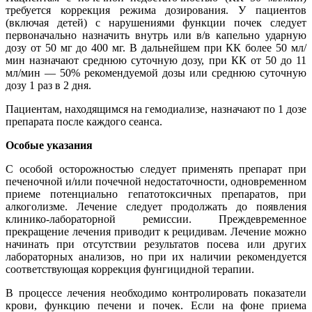
требуется коррекция режима дозирования. У пациентов
(включая детей) с нарушениями функции почек следует
первоначально назначить внутрь или в/в капельно ударную
дозу от 50 мг до 400 мг. В дальнейшем при КК более 50 мл/
мин назначают среднюю суточную дозу, при КК от 50 до 11
мл/мин — 50% рекомендуемой дозы или среднюю суточную
дозу 1 раз в 2 дня.
Пациентам, находящимся на гемодиализе, назначают по 1 дозе
препарата после каждого сеанса.
Особые указания
С особой осторожностью следует применять препарат при
печеночной и/или почечной недостаточности, одновременном
приеме потенциально гепатотоксичных препаратов, при
алкоголизме. Лечение следует продолжать до появления
клинико-лабораторной ремиссии. Преждевременное
прекращение лечения приводит к рецидивам. Лечение можно
начинать при отсутствии результатов посева или других
лабораторных анализов, но при их наличии рекомендуется
соответствующая коррекция фунгицидной терапии.
В процессе лечения необходимо контролировать показатели
крови, функцию печени и почек. Если на фоне приема