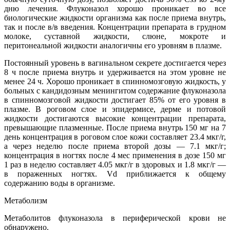
дню лечения. Флуконазол хорошо проникает во все
биологические жидкости организма как после приема внутрь,
так и после в/в введения. Концентрации препарата в грудном
молоке, суставной жидкости, слюне, мокроте и
перитонеальной жидкости аналогичны его уровням в плазме.
Постоянный уровень в вагинальном секрете достигается через
8 ч после приема внутрь и удерживается на этом уровне не
менее 24 ч. Хорошо проникает в спинномозговую жидкость, у
больных с кандидозным менингитом содержание флуконазола
в спинномозговой жидкости достигает 85% от его уровня в
плазме. В роговом слое и эпидермисе, дерме и потовой
жидкости достигаются высокие концентрации препарата,
превышающие плазменные. После приема внутрь 150 мг на 7
день концентрация в роговом слое кожи составляет 23.4 мкг/г,
а через неделю после приема второй дозы — 7.1 мкг/г;
концентрация в ногтях после 4 мес применения в дозе 150 мг
1 раз в неделю составляет 4.05 мкг/г в здоровых и 1.8 мкг/г —
в пораженных ногтях. Vd приближается к общему
содержанию воды в организме.
Метаболизм
Метаболитов флуконазола в периферической крови не
обнаружено.