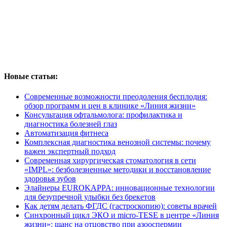
Новые статьи:
Современные возможности преодоления бесплодия:
обзор программ и цен в клинике «Линия жизни»
Консультация офтальмолога: профилактика и
диагностика болезней глаз
Автоматизация фитнеса
Комплексная диагностика венозной системы: почему
важен экспертный подход
Современная хирургическая стоматология в сети
«IMPL»: безболезненные методики и восстановление
здоровья зубов
Элайнеры EUROKAPPA: инновационные технологии
для безупречной улыбки без брекетов
Как детям делать ФГДС (гастроскопию): советы врачей
Синхронный цикл ЭКО и micro-TESE в центре «Линия
жизни»: шанс на отцовство при азооспермии