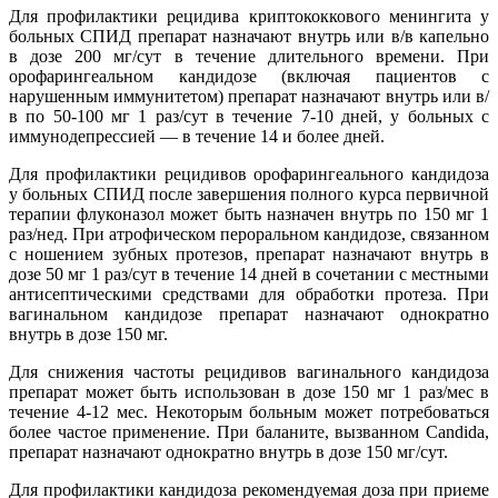
Для профилактики рецидива криптококкового менингита у
больных СПИД препарат назначают внутрь или в/в капельно
в дозе 200 мг/сут в течение длительного времени. При
орофарингеальном кандидозе (включая пациентов с
нарушенным иммунитетом) препарат назначают внутрь или в/
в по 50-100 мг 1 раз/сут в течение 7-10 дней, у больных с
иммунодепрессией — в течение 14 и более дней.
Для профилактики рецидивов орофарингеального кандидоза
у больных СПИД после завершения полного курса первичной
терапии флуконазол может быть назначен внутрь по 150 мг 1
раз/нед. При атрофическом пероральном кандидозе, связанном
с ношением зубных протезов, препарат назначают внутрь в
дозе 50 мг 1 раз/сут в течение 14 дней в сочетании с местными
антисептическими средствами для обработки протеза. При
вагинальном кандидозе препарат назначают однократно
внутрь в дозе 150 мг.
Для снижения частоты рецидивов вагинального кандидоза
препарат может быть использован в дозе 150 мг 1 раз/мес в
течение 4-12 мес. Некоторым больным может потребоваться
более частое применение. При баланите, вызванном Candida,
препарат назначают однократно внутрь в дозе 150 мг/сут.
Для профилактики кандидоза рекомендуемая доза при приеме