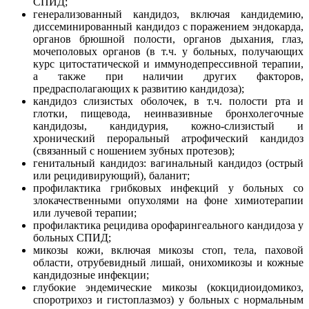
СПИД;
генерализованный кандидоз, включая кандидемию,
диссеминированный кандидоз с поражением эндокарда,
органов брюшной полости, органов дыхания, глаз,
мочеполовых органов (в т.ч. у больных, получающих
курс цитостатической и иммунодепрессивной терапии,
а также при наличии других факторов,
предрасполагающих к развитию кандидоза);
кандидоз слизистых оболочек, в т.ч. полости рта и
глотки, пищевода, неинвазивные бронхолегочные
кандидозы, кандидурия, кожно-слизистый и
хронический пероральный атрофический кандидоз
(связанный с ношением зубных протезов);
генитальный кандидоз: вагинальный кандидоз (острый
или рецидивирующий), баланит;
профилактика грибковых инфекций у больных со
злокачественными опухолями на фоне химиотерапии
или лучевой терапии;
профилактика рецидива орофарингеального кандидоза у
больных СПИД;
микозы кожи, включая микозы стоп, тела, паховой
области, отрубевидный лишай, онихомикозы и кожные
кандидозные инфекции;
глубокие эндемические микозы (кокцидиоидомикоз,
споротрихоз и гистоплазмоз) у больных с нормальным