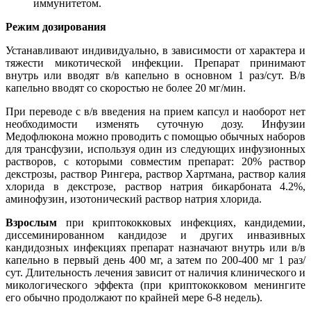
иммунитетом.
Режим дозирования
Устанавливают индивидуально, в зависимости от характера и
тяжести микотической инфекции. Препарат принимают
внутрь или вводят в/в капельно в основном 1 раз/сут. В/в
капельно вводят со скоростью не более 20 мг/мин.
При переводе с в/в введения на прием капсул и наоборот нет
необходимости изменять суточную дозу. Инфузии
Медофлюкона можно проводить с помощью обычных наборов
для трансфузии, используя один из следующих инфузионных
растворов, с которыми совместим препарат: 20% раствор
декстрозы, раствор Рингера, раствор Хартмана, раствор калия
хлорида в декстрозе, раствор натрия бикарбоната 4.2%,
аминофузин, изотонический раствор натрия хлорида.
Взрослым
при криптококковых инфекциях, кандидемии,
диссеминированном кандидозе и других инвазивных
кандидозных инфекциях препарат назначают внутрь или в/в
капельно в первый день 400 мг, а затем по 200-400 мг 1 раз/
сут. Длительность лечения зависит от наличия клинического и
микологического эффекта (при криптококковом менингите
его обычно продолжают по крайней мере 6-8 недель).