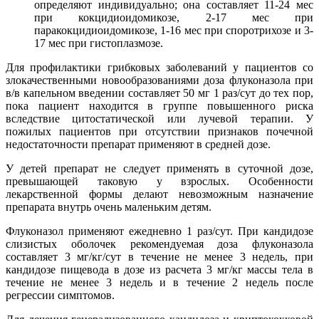
определяют индивидуально; она составляет 11-24 мес
при кокцидиоидомикозе, 2-17 мес при
паракокцидиоидомикозе, 1-16 мес при споротрихозе и 3-
17 мес при гистоплазмозе.
Для профилактики грибковых заболеваний у пациентов со
злокачественными новообразованиями доза флуконазола при
в/в капельном введении составляет 50 мг 1 раз/сут до тех пор,
пока пациент находится в группе повышенного риска
вследствие цитостатической или лучевой терапии. У
пожилых пациентов при отсутствии признаков почечной
недостаточности препарат применяют в средней дозе.
У детей препарат не следует применять в суточной дозе,
превышающей таковую у взрослых. Особенности
лекарственной формы делают невозможным назначение
препарата внутрь очень маленьким детям.
Флуконазол применяют ежедневно 1 раз/сут. При кандидозе
слизистых оболочек рекомендуемая доза флуконазола
составляет 3 мг/кг/сут в течение не менее 3 недель, при
кандидозе пищевода в дозе из расчета 3 мг/кг массы тела в
течение не менее 3 недель и в течение 2 недель после
регрессии симптомов.