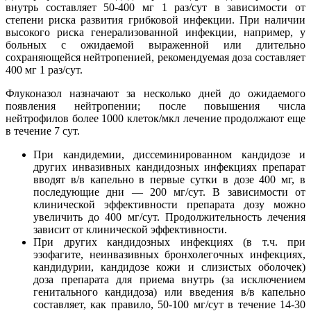
внутрь составляет 50-400 мг 1 раз/сут в зависимости от
степени риска развития грибковой инфекции. При наличии
высокого риска генерализованной инфекции, например, у
больных с ожидаемой выраженной или длительно
сохраняющейся нейтропенией, рекомендуемая доза составляет
400 мг 1 раз/сут.
Флуконазол назначают за несколько дней до ожидаемого
появления нейтропении; после повышения числа
нейтрофилов более 1000 клеток/мкл лечение продолжают еще
в течение 7 сут.
При кандидемии, диссеминированном кандидозе и
других инвазивных кандидозных инфекциях препарат
вводят в/в капельно в первые сутки в дозе 400 мг, в
последующие дни — 200 мг/сут. В зависимости от
клинической эффективности препарата дозу можно
увеличить до 400 мг/сут. Продолжительность лечения
зависит от клинической эффективности.
При других кандидозных инфекциях (в т.ч. при
эзофагите, неинвазивных бронхолегочных инфекциях,
кандидурии, кандидозе кожи и слизистых оболочек)
доза препарата для приема внутрь (за исключением
генитального кандидоза) или введения в/в капельно
составляет, как правило, 50-100 мг/сут в течение 14-30