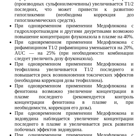
(производных сульфонилмочевины) увеличивается T1/2
последних, что может привести к развитию
гипогликемии (необходима коррекция доз
гипогликемических средств).
При одновременном применении Медофлюкона с
гидрохлоротиазидом и другими диуретиками возможно
повышение концентрации флуконазола в плазме на 40%.
При одновременном применении Медофлюкона с
рифампицином T1/2 рифампицина уменьшается на 20%,
AUC — на 25% (при необходимости комбинации
следует увеличить дозу флуконазола).
При одновременном применении Медофлюкона и
теофиллина увеличивается T1/2 последнего и
повышается риск возникновения токсических эффектов
(необходима коррекция дозы теофиллина).
При одновременном применении Медофлюкона и
фенитоина возможно увеличение концентрации в
плазме последнего (рекомендуется контроль
концентрации фенитоина в плазме и, при
необходимости, коррекция его дозы).
При одновременном применении Медофлюкона и
зидовудина наблюдается увеличение концентрации
последнего в плазме и увеличивается риск развития
побочных эффектов зидовудина.
При одновременном применении Медофлюкона с