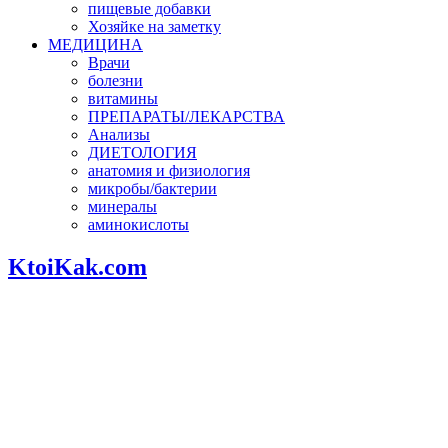
пищевые добавки
Хозяйке на заметку
МЕДИЦИНА
Врачи
болезни
витамины
ПРЕПАРАТЫ/ЛЕКАРСТВА
Анализы
ДИЕТОЛОГИЯ
анатомия и физиология
микробы/бактерии
минералы
аминокислоты
KtoiKak.com