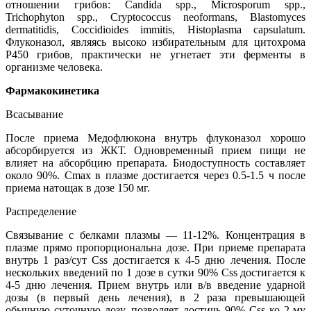
отношении грибов: Candida spp., Microsporum spp.,
Trichophyton spp., Cryptococcus neoformans, Blastomyces
dermatitidis, Coccidioides immitis, Histoplasma capsulatum.
Флуконазол, являясь высоко избирательным для цитохрома
Р450 грибов, практически не угнетает эти ферменты в
организме человека.
Фармакокинетика
Всасывание
После приема Медофлюкона внутрь флуконазол хорошо
абсорбируется из ЖКТ. Одновременный прием пищи не
влияет на абсорбцию препарата. Биодоступность составляет
около 90%. Cmax в плазме достигается через 0.5-1.5 ч после
приема натощак в дозе 150 мг.
Распределение
Связывание с белками плазмы — 11-12%. Концентрация в
плазме прямо пропорциональна дозе. При приеме препарата
внутрь 1 раз/сут Css достигается к 4-5 дню лечения. После
нескольких введений по 1 дозе в сутки 90% Css достигается к
4-5 дню лечения. Прием внутрь или в/в введение ударной
дозы (в первый день лечения), в 2 раза превышающей
обычную суточную дозу, позволяет достичь 90% Css ко 2-му