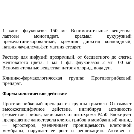
1 капс. флуконазол 150 мг. Вспомогательные вещества:
лактозы моногидрат, крахмал кукурузный
прежелатинизированный, кремния диоксид коллоидный,
натрия лаурилсульфат, магния стеарат.
Раствор для инфузий прозрачный, от бесцветного до слегка
желтоватого цвета. 1 мл 1 фл. флуконазол 2 мг 100 мг.
Вспомогательные вещества: натрия хлорид, вода д/и.
Клинико-фармакологическая группа: Противогрибковый
препарат.
Фармакологическое действие
Противогрибковый препарат из группы триазола. Оказывает
высокоспецифичное действие, ингибируя активность
ферментов грибов, зависимых от цитохрома Р450. Блокирует
превращение ланостерола клеток грибов в мембранный липид
— эргостерол, увеличивает проницаемость клеточной
мембраны, нарушает ее рост и репликацию. Активен в