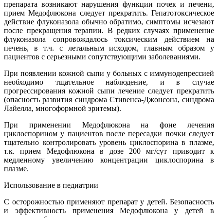
препарата возникают нарушения функции почек и печени,
прием Медофлюкона следует прекратить. Гепатотоксическое
действие флуконазола обычно обратимо, симптомы исчезают
после прекращения терапии. В редких случаях применение
флуконазола сопровождалось токсическим действием на
печень, в т.ч. с летальным исходом, главным образом у
пациентов с серьезными сопутствующими заболеваниями.
При появлении кожной сыпи у больных с иммунодепрессией
необходимо тщательное наблюдение, и в случае
прогрессирования кожной сыпи лечение следует прекратить
(опасность развития синдрома Стивенса-Джонсона, синдрома
Лайелла, многоформной эритемы).
При применении Медофлюкона на фоне лечения
циклоспорином у пациентов после пересадки почки следует
тщательно контролировать уровень циклоспорина в плазме,
т.к. прием Медофлюкона в дозе 200 мг/сут приводит к
медленному увеличению концентрации циклоспорина в
плазме.
Использование в педиатрии
С осторожностью применяют препарат у детей. Безопасность
и эффективность применения Медофлюкона у детей в