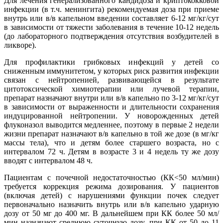
Для лечения генерализованного кандидоза и криптококковой
инфекции (в т.ч. менингита) рекомендуемая доза при приеме
внутрь или в/в капельном введении составляет 6-12 мг/кг/сут
в зависимости от тяжести заболевания в течение 10-12 недель
(до лабораторного подтверждения отсутствия возбудителей в
ликворе).
Для профилактики грибковых инфекций у детей со
сниженным иммунитетом, у которых риск развития инфекции
связан с нейтропенией, развивающейся в результате
цитотоксической химиотерапии или лучевой терапии,
препарат назначают внутри или в/в капельно по 3-12 мг/кг/сут
в зависимости от выраженности и длительности сохранения
индуцированной нейтропении. У новорожденных детей
флуконазол выводится медленнее, поэтому в первые 2 недели
жизни препарат назначают в/в капельно в той же дозе (в мг/кг
массы тела), что и детям более старшего возраста, но с
интервалом 72 ч. Детям в возрасте 3 и 4 недель ту же дозу
вводят с интервалом 48 ч.
Пациентам с почечной недостаточностью (КК<50 мл/мин)
требуется коррекция режима дозирования. У пациентов
(включая детей) с нарушениями функции почек следует
первоначально назначить внутрь или в/в капельно ударную
дозу от 50 мг до 400 мг. В дальнейшем при КК более 50 мл/
мин назначают среднюю суточную дозу, при КК от 50 до 11