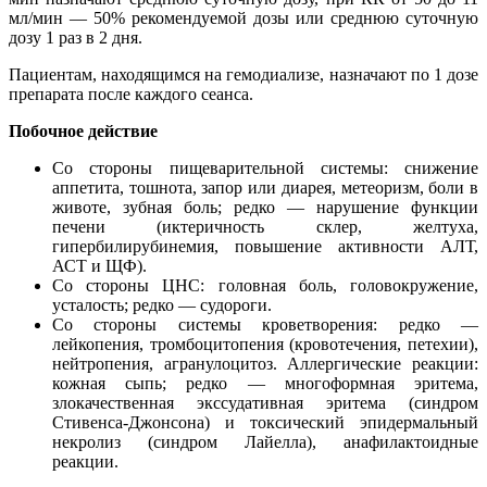
мл/мин — 50% рекомендуемой дозы или среднюю суточную
дозу 1 раз в 2 дня.
Пациентам, находящимся на гемодиализе, назначают по 1 дозе
препарата после каждого сеанса.
Побочное действие
Со стороны пищеварительной системы: снижение
аппетита, тошнота, запор или диарея, метеоризм, боли в
животе, зубная боль; редко — нарушение функции
печени (иктеричность склер, желтуха,
гипербилирубинемия, повышение активности АЛТ,
АСТ и ЩФ).
Со стороны ЦНС: головная боль, головокружение,
усталость; редко — судороги.
Со стороны системы кроветворения: редко —
лейкопения, тромбоцитопения (кровотечения, петехии),
нейтропения, агранулоцитоз. Аллергические реакции:
кожная сыпь; редко — многоформная эритема,
злокачественная экссудативная эритема (синдром
Стивенса-Джонсона) и токсический эпидермальный
некролиз (синдром Лайелла), анафилактоидные
реакции.