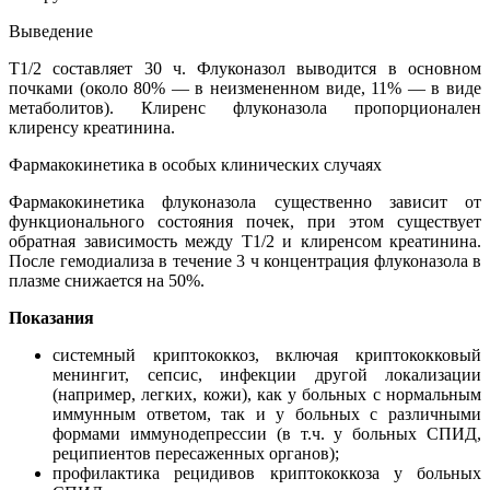
Выведение
T1/2 составляет 30 ч. Флуконазол выводится в основном
почками (около 80% — в неизмененном виде, 11% — в виде
метаболитов). Клиренс флуконазола пропорционален
клиренсу креатинина.
Фармакокинетика в особых клинических случаях
Фармакокинетика флуконазола существенно зависит от
функционального состояния почек, при этом существует
обратная зависимость между T1/2 и клиренсом креатинина.
После гемодиализа в течение 3 ч концентрация флуконазола в
плазме снижается на 50%.
Показания
системный криптококкоз, включая криптококковый
менингит, сепсис, инфекции другой локализации
(например, легких, кожи), как у больных с нормальным
иммунным ответом, так и у больных с различными
формами иммунодепрессии (в т.ч. у больных СПИД,
реципиентов пересаженных органов);
профилактика рецидивов криптококкоза у больных