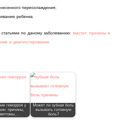
енесенного переохлаждения;
ливанию ребенка.
 статьями по даному заболеванию:
мастит: причины и
ение и диагностирование.
ие геморроя у
Может ли зубная боль
ин: причины,
вызывать головную
имптомы,…
боль?