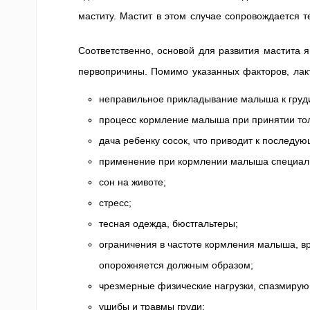
маститу. Мастит в этом случае сопровождается т
Соответственно, основой для развития мастита я
первопричины. Помимо указанных факторов, лакт
неправильное прикладывание малыша к груд
процесс кормление малыша при принятии тол
дача ребенку сосок, что приводит к последую
применение при кормлении малыша специаль
сон на животе;
стресс;
тесная одежда, бюстгальтеры;
ограничения в частоте кормления малыша, вр
опорожняется должным образом;
чрезмерные физические нагрузки, спазмирую
ушибы и травмы груди;