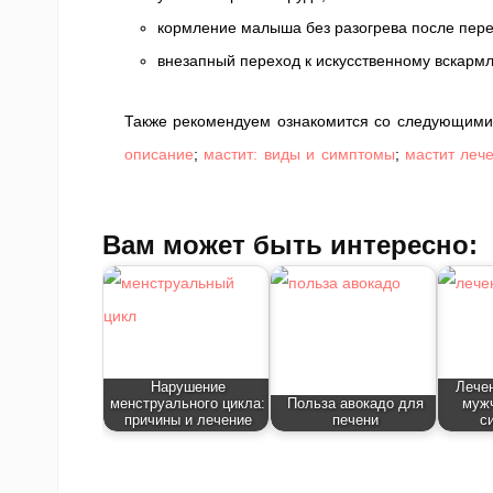
кормление малыша без разогрева после пер
внезапный переход к искусственному вскарм
Также рекомендуем ознакомится со следующими
описание
;
мастит: виды и симптомы
;
мастит леч
Вам может быть интересно:
Нарушение
Лечен
менструального цикла:
Польза авокадо для
мужч
причины и лечение
печени
с