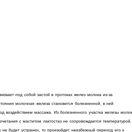
мевает под собой застой в протоках желез молока из-за
стояния молочная железа становится болезненной, в ней
од воздействием массажа. Из болезненного участка железы моло
четания с маститом лактостаз не сопровождается температурой,
з не будет устранен, то произойдет неизбежный переход его к