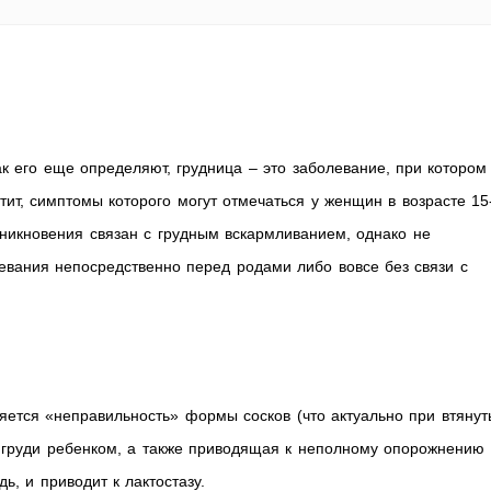
как его еще определяют, грудница – это заболевание, при котором
ит, симптомы которого могут отмечаться у женщин в возрасте 15
никновения связан с грудным вскармливанием, однако не
евания непосредственно перед родами либо вовсе без связи с
яется «неправильность» формы сосков (что актуально при втянут
е груди ребенком, а также приводящая к неполному опорожнению
ь, и приводит к лактостазу.