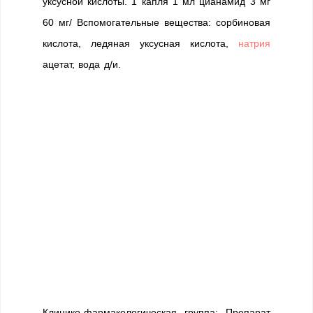
уксусной кислоты. 1 капля 1 мл цианамид 3 мг
60 мг/ Вспомогательные вещества: сорбиновая
кислота, ледяная уксусная кислота,
натрия
ацетат, вода д/и.
Клинико-фармакологическая группа: Препарат