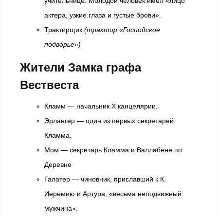
учительнице. Молодой человек имел «лицо
актера, узкие глаза и густые брови».
Трактирщик
(трактир «Господское
подворье»)
Жители Замка графа
Вествеста
Кламм — начальник Х канцелярии.
Эрлангер — один из первых секретарей
Кламма.
Мом — секретарь Кламма и Валлабене по
Деревне
Галатер — чиновник, приславший к К.
Иеремию и Артура; «весьма неподвижный
мужчина».