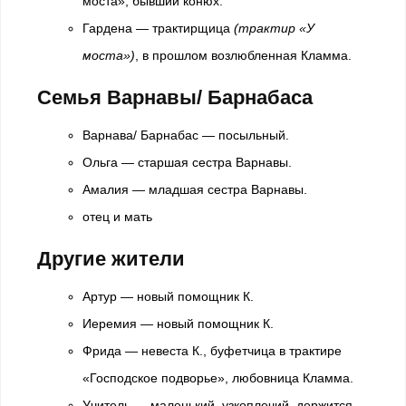
моста», бывший конюх.
Гардена — трактирщица
(трактир «У
моста»)
, в прошлом возлюбленная Кламма.
Семья Варнавы/ Барнабаса
Варнава/ Барнабас — посыльный.
Ольга — старшая сестра Варнавы.
Амалия — младшая сестра Варнавы.
отец и мать
Другие жители
Артур — новый помощник К.
Иеремия — новый помощник К.
Фрида — невеста К., буфетчица в трактире
«Господское подворье», любовница Кламма.
Учитель — маленький, узкоплечий, держится