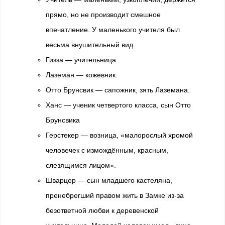
прямо, но не производит смешное
впечатление. У маленького учителя был
весьма внушительный вид.
Гизза — учительница
Лаземан — кожевник.
Отто Брунсвик — сапожник, зять Лаземана.
Ханс — ученик четвертого класса, сын Отто
Брунсвика
Герстекер — возница, «малорослый хромой
человечек с измождённым, красным,
слезящимся лицом».
Шварцер — сын младшего кастеляна,
пренебрегший правом жить в Замке из-за
безответной любви к деревенской