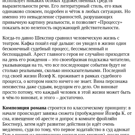
использует никаких особых художественных средств
выразительности речи. Его литературный стиль, его язык
одинаково спокоен, подробен и чёток в любых ситуациях. Но
именно это невыделение странностей, разрушающих
привычную картину реальности, и позволяет «Процессу»
показать всю нелепость окружающей действительности.
Когда-то давно Шекспир сравнил человеческую жизнь с
театром. Кафка пошёл ещё дальше: он увидел в жизни один
бесконечный судебный процесс, бессмысленный и
беспощадный. Арест главного героя не случайно приходится
на день его рождения – это своеобразная подсказка читателю,
указывающая на то, что все последующие события будут не
столько реальными, сколько иносказательными. Последний
год своей жизни Йозеф К. проживает в рамках судебного
процесса, о котором никто ничего не знает. Вина персонажа
неизвестна даже судьям, ведущим его дело. Он виноват
просто потому, что каждый человек в этой жизни может быть
в чём-то виноват, и этого – достаточно.
Композиция романа
строится по классическому принципу: в
начале происходит завязка сюжета (пробуждение Йозефа К. от
сна, извещение об аресте и допрос в комнате фройляйн
Бюстнер), затем идёт развитие действия (и идёт очень
медленно, судя по тому, что первое ходатайство в суд адвокат
Гульд пишет на протяжении нескольких месяцев), после чего