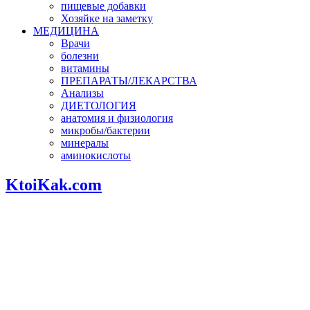
пищевые добавки
Хозяйке на заметку
МЕДИЦИНА
Врачи
болезни
витамины
ПРЕПАРАТЫ/ЛЕКАРСТВА
Анализы
ДИЕТОЛОГИЯ
анатомия и физиология
микробы/бактерии
минералы
аминокислоты
KtoiKak.com