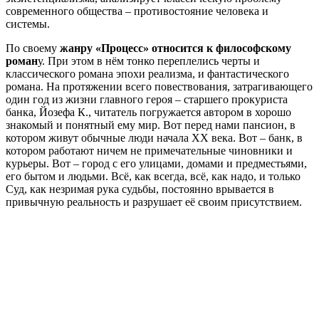
современного общества – противостояние человека и
системы.
По своему
жанру «Процесс» относится к философскому
роман
у. При этом в нём тонко переплелись черты и
классического романа эпохи реализма, и фантастического
романа. На протяжении всего повествования, затрагивающего
один год из жизни главного героя – старшего прокуриста
банка, Йозефа К., читатель погружается автором в хорошо
знакомый и понятный ему мир. Вот перед нами пансион, в
котором живут обычные люди начала XX века. Вот – банк, в
котором работают ничем не примечательные чиновники и
курьеры. Вот – город с его улицами, домами и предместьями,
его бытом и людьми. Всё, как всегда, всё, как надо, и только
Суд, как незримая рука судьбы, постоянно врывается в
привычную реальность и разрушает её своим присутствием.