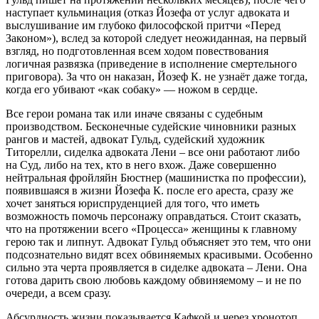
наступает кульминация (отказ Йозефа от услуг адвоката и
выслушивание им глубоко философской притчи «Перед
Законом»), вслед за которой следует неожиданная, на первый
взгляд, но подготовленная всем ходом повествования
логичная развязка (приведение в исполнение смертельного
приговора). За что он наказан, Йозеф К. не узнаёт даже тогда,
когда его убивают «как собаку» — ножом в сердце.
Все герои романа так или иначе связаны с судебным
производством. Бесконечные судейские чиновники разных
рангов и мастей, адвокат Гульд, судейский художник
Титорелли, сиделка адвоката Лени – все они работают либо
на Суд, либо на тех, кто в него вхож. Даже совершенно
нейтральная фройляйн Бюстнер (машинистка по профессии),
появившаяся в жизни Йозефа К. после его ареста, сразу же
хочет заняться юриспруденцией для того, что иметь
возможность помочь персонажу оправдаться. Стоит сказать,
что на протяжении всего «Процесса» женщины к главному
герою так и липнут. Адвокат Гульд объясняет это тем, что они
подсознательно видят всех обвиняемых красивыми. Особенно
сильно эта черта проявляется в сиделке адвоката – Лени. Она
готова дарить свою любовь каждому обвиняемому – и не по
очереди, а всем сразу.
Абсурдность жизни показывается Кафкой и через хронотоп