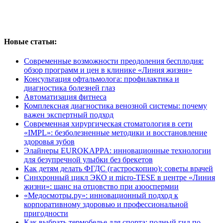
Новые статьи:
Современные возможности преодоления бесплодия:
обзор программ и цен в клинике «Линия жизни»
Консультация офтальмолога: профилактика и
диагностика болезней глаз
Автоматизация фитнеса
Комплексная диагностика венозной системы: почему
важен экспертный подход
Современная хирургическая стоматология в сети
«IMPL»: безболезненные методики и восстановление
здоровья зубов
Элайнеры EUROKAPPA: инновационные технологии
для безупречной улыбки без брекетов
Как детям делать ФГДС (гастроскопию): советы врачей
Синхронный цикл ЭКО и micro-TESE в центре «Линия
жизни»: шанс на отцовство при азооспермии
«Медосмотры.ру»: инновационный подход к
корпоративному здоровью и профессиональной
пригодности
Как выбрать термобелье для спорта: полный гид по