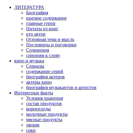
ЛИТЕРАТУРА
Биография
краткое содержание
главные герои
Цитаты из книг
кто автор
Основная тема и мысль
Пословицы и поговорки
Сочинения
синоним к слову
кино и музыка
Сериалы
содержание серий
биография актеров
актеры кино
биография музыкантов и артистов
Интересные факты
Условия хранения
состав продуктов
корнеплоды
молочные продукты
мясные продукты
овощи
соки