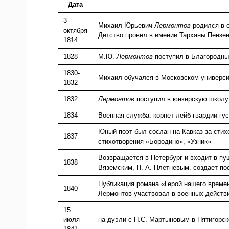
Дата
3
Михаил Юрьевич
Лермонтов
родился в 
октября
Детство провел в имении Тарханы Пензен
1814
1828
М.Ю.
Лермонтов
поступил в Благородны
1830-
Михаил обучался в Московском университ
1832
1832
Лермонтов
поступил в юнкерскую школу 
1834
Военная служба: корнет лейб-гвардии гус
Юный поэт был сослан на Кавказ за стих
1837
стихотворения «Бородино», «Узник»
Возвращается в Петербург и входит в пуш
1838
Вяземским, П. А. Плетневым. создает 
Публикация романа «Герой нашего времен
1840
Лермонтов участвовал в военных действ
15
июля
на дуэли с Н.С. Мартыновым в Пятигорс