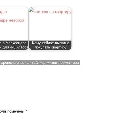
д о Александре
Кому сейчас выгодно
 для 4-6 класса
покупать квартиру
хронологическая таблица жизни лермонтова
поля помечены
*