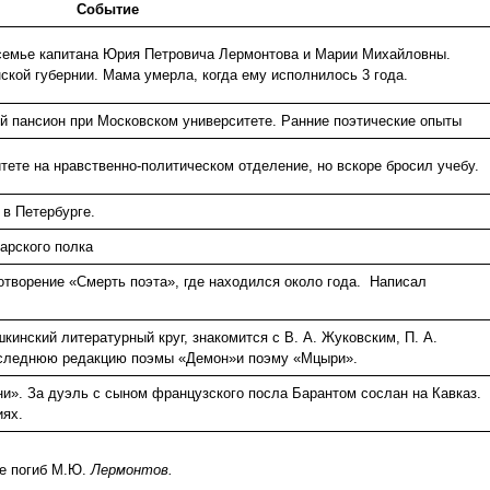
Событие
семье капитана Юрия Петровича Лермонтова и Марии Михайловны.
ской губернии. Мама умерла, когда ему исполнилось 3 года.
й пансион при Московском университете. Ранние поэтические опыты
ете на нравственно-политическом отделение, но вскоре бросил учебу.
в Петербурге.
арского полка
отворение «Смерть поэта», где находился около года. Написал
кинский литературный круг, знакомится с В. А. Жуковским, П. А.
последнюю редакцию поэмы «Демон»и поэму «Мцыри».
и». За дуэль с сыном французского посла Барантом сослан на Кавказ.
иях.
ке погиб М.Ю.
Лермонтов.