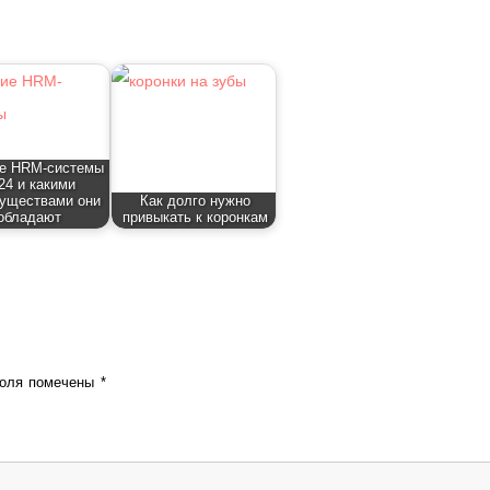
е HRM-системы
24 и какими
уществами они
Как долго нужно
обладают
привыкать к коронкам
поля помечены
*