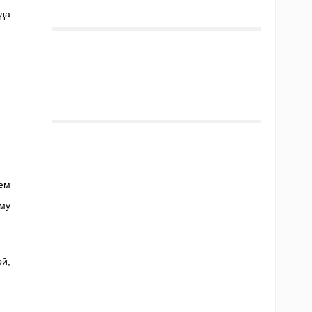
да
ем
му
й,