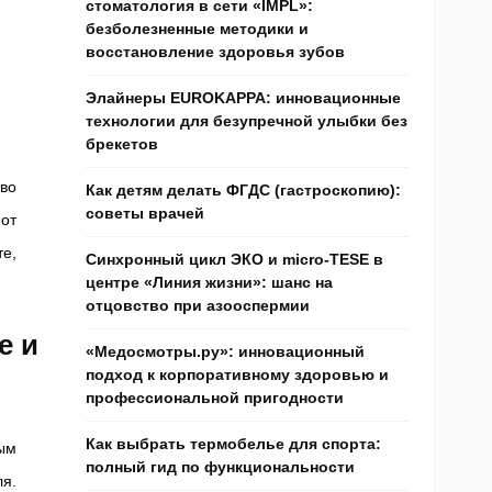
стоматология в сети «IMPL»:
безболезненные методики и
восстановление здоровья зубов
Элайнеры EUROKAPPA: инновационные
технологии для безупречной улыбки без
брекетов
во
Как детям делать ФГДС (гастроскопию):
советы врачей
от
е,
Синхронный цикл ЭКО и micro-TESE в
центре «Линия жизни»: шанс на
отцовство при азооспермии
е и
«Медосмотры.ру»: инновационный
подход к корпоративному здоровью и
профессиональной пригодности
Как выбрать термобелье для спорта:
ым
полный гид по функциональности
ля.