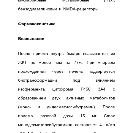
мускариновые, гистаминовые (H1-),
бензодиазепиновые и NMDA-рецепторы.
Фармакокинетика
Всасывание
После приема внутрь быстро всасывается из
ЖКТ не менее чем на 77%. При «первом
прохождении» через печень подвергается
биотрансформации под влиянием
изофермента цитохрома Р450 3А4 с
образованием двух активных метаболитов
(моно- и дидесметилсибутрамин). После
приема разовой дозы 15 мг Cmax
монодесметилсибутрамина составляет 4 нг/мл