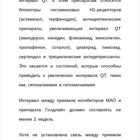
интервал QT. К этим препаратам относятся
блокаторы гистаминовых H1-рецепторов
(астемизол, терфенадин), антиаритмические
препараты, увеличивающие интервал QT
(амиодорон, хинидин, флекаинид, мексилетин,
пропафенон, соталол), цизаприд, пимозид,
сертиндол и трициклические антидепрессанты.
Это касается и состояний, которые способны
приводить к увеличению интервала QT, таких
как, гипокалиемия и гипомагниемия.
Интервал между приемом ингибиторов МАО и
препарата Голдлайн должен составлять не
менее 2 недель.
Хотя не установлена связь между приемом