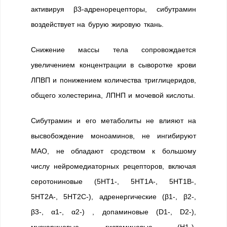
активируя β3-адренорецепторы, сибутрамин
воздействует на бурую жировую ткань.
Снижение массы тела сопровождается
увеличением концентрации в сыворотке крови
ЛПВП и понижением количества триглицеридов,
общего холестерина, ЛПНП и мочевой кислоты.
Сибутрамин и его метаболиты не влияют на
высвобождение моноаминов, не ингибируют
МАО, не обладают сродством к большому
числу нейромедиаторных рецепторов, включая
серотониновые (5НТ1-, 5HT1A-, 5HT1В-,
5НТ2А-, 5НТ2C-), адренергические (β1-, β2-,
β3-, α1-, α2-) , допаминовые (D1-, D2-),