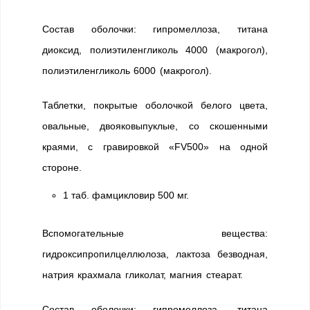
Состав оболочки: гипромеллоза, титана
диоксид, полиэтиленгликоль 4000 (макрогол),
полиэтиленгликоль 6000 (макрогол).
Таблетки, покрытые оболочкой белого цвета,
овальные, двояковыпуклые, со скошенными
краями, с гравировкой «FV500» на одной
стороне.
1 таб. фамцикловир 500 мг.
Вспомогательные вещества:
гидроксипропилцеллюлоза, лактоза безводная,
натрия крахмала гликолат, магния стеарат.
Состав оболочки: гипромеллоза, титана