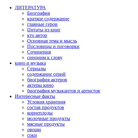
ЛИТЕРАТУРА
Биография
краткое содержание
главные герои
Цитаты из книг
кто автор
Основная тема и мысль
Пословицы и поговорки
Сочинения
синоним к слову
кино и музыка
Сериалы
содержание серий
биография актеров
актеры кино
биография музыкантов и артистов
Интересные факты
Условия хранения
состав продуктов
корнеплоды
молочные продукты
мясные продукты
овощи
соки