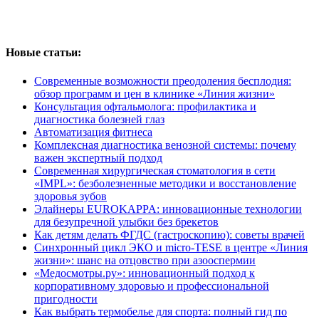
Новые статьи:
Современные возможности преодоления бесплодия:
обзор программ и цен в клинике «Линия жизни»
Консультация офтальмолога: профилактика и
диагностика болезней глаз
Автоматизация фитнеса
Комплексная диагностика венозной системы: почему
важен экспертный подход
Современная хирургическая стоматология в сети
«IMPL»: безболезненные методики и восстановление
здоровья зубов
Элайнеры EUROKAPPA: инновационные технологии
для безупречной улыбки без брекетов
Как детям делать ФГДС (гастроскопию): советы врачей
Синхронный цикл ЭКО и micro-TESE в центре «Линия
жизни»: шанс на отцовство при азооспермии
«Медосмотры.ру»: инновационный подход к
корпоративному здоровью и профессиональной
пригодности
Как выбрать термобелье для спорта: полный гид по