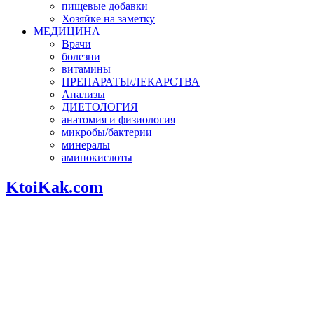
пищевые добавки
Хозяйке на заметку
МЕДИЦИНА
Врачи
болезни
витамины
ПРЕПАРАТЫ/ЛЕКАРСТВА
Анализы
ДИЕТОЛОГИЯ
анатомия и физиология
микробы/бактерии
минералы
аминокислоты
KtoiKak.com