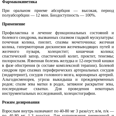
Фармакокинетика
При оральном приеме абсорбция — высокая, период
полуабсорбции — 12 мин. Биодоступность — 100%.
Применение
Профилактика и лечение функциональных состояний и
болевого синдрома, вызванных спазмом гладкой мускулатуры:
почечная колика, пиелит, спазмы мочеточника; желчная
колика, гипермоторная дискинезия желчевыводящих путей и
желчного пузыря, холецистит; кишечная колика;
спастический запор, спастический колит, проктит, тенезмы;
пилороспазм. Язвенная болезнь желудка и 12-перстной кишки
в фазе обострения (в составе комплексной терапии). Болевой
синдром при спазмах периферических артериальных сосудов
(эндартериит), сосудов головного мозга, коронарных артерий.
Альгодисменорея, угроза выкидыша и преждевременных
родов; спазм зева матки в родах, затяжное раскрытие зева,
послеродовые схватки. Для проведения некоторых
инструментальных исследований, холецистографии.
Режим дозирования
Взрослым внутрь назначают по 40-80 мг 3 раза/сут; в/м, п/к —
по 40-80 мг 1-3 раза/сут. Для купирования печеночной и