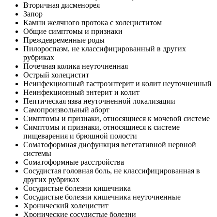
Вторичная дисменорея
Запор
Камни желчного протока с холециститом
Общие симптомы и признаки
Преждевременные роды
Пилороспазм, не классифицированный в других
рубриках
Почечная колика неуточненная
Острый холецистит
Неинфекционный гастроэнтерит и колит неуточненный
Неинфекционный энтерит и колит
Пептическая язва неуточненной локализации
Самопроизвольный аборт
Симптомы и признаки, относящиеся к мочевой системе
Симптомы и признаки, относящиеся к системе
пищеварения и брюшной полости
Соматоформная дисфункция вегетативной нервной
системы
Соматоформные расстройства
Сосудистая головная боль, не классифицированная в
других рубриках
Сосудистые болезни кишечника
Сосудистые болезни кишечника неуточненные
Хронический холецистит
Хронические сосудистые болезни