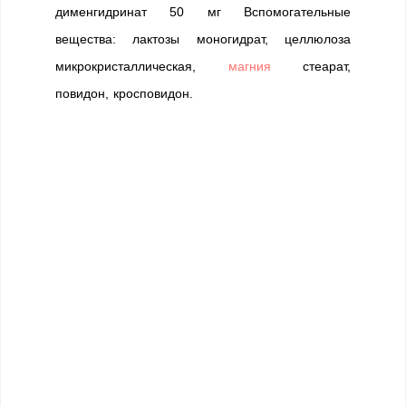
дименгидринат 50 мг Вспомогательные
вещества: лактозы моногидрат, целлюлоза
микрокристаллическая,
магния
стеарат,
повидон, кросповидон.