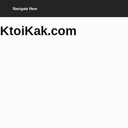
Navigate Here
KtoiKak.com