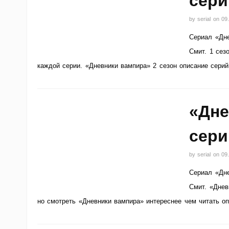
сери
by
serial
on
09
Сериал «Дне
Смит. 1 сез
каждой серии. «Дневники вампира» 2 сезон описание серий
«Дне
сери
by
serial
on
09
Сериал «Дне
Смит. «Днев
но смотреть «Дневники вампира» интереснее чем читать оп