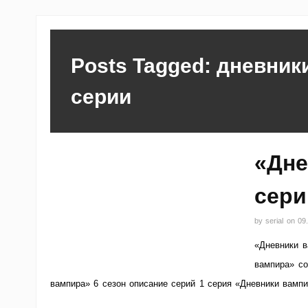
Posts Tagged: дневник
серии
«Дне
сери
by
serial
on
09
«Дневники в
вампира» со
вампира» 6 сезон описание серий 1 серия «Дневники вампи