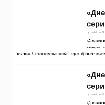
«Дне
сери
by
serial
on
09
«Дневники в
вампира» со
вампира» 5 сезон описание серий 1 серия «Дневники вампи
«Дне
сери
by
serial
on
09
«Дневники в