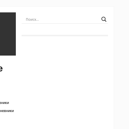
е
вники
невники