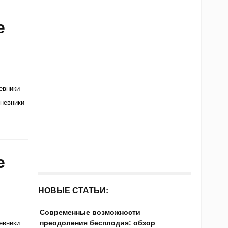
е
евники
невники
е
НОВЫЕ СТАТЬИ:
Современные возможности
преодоления бесплодия: обзор
евники