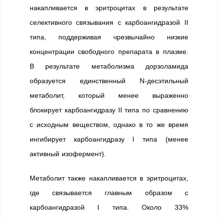
накапливается в эритроцитах в результате
селективного связывания с карбоангидразой II
типа, поддерживая чрезвычайно низкие
концентрации свободного препарата в плазме.
В результате метаболизма дорзоламида
образуется единственный N-десэтильный
метаболит, который менее выраженно
блокирует карбоангидразу II типа по сравнению
с исходным веществом, однако в то же время
ингибирует карбоангидразу I типа (менее
активный изофермент).
Метаболит также накапливается в эритроцитах,
где связывается главным образом с
карбоангидразой I типа. Около 33%