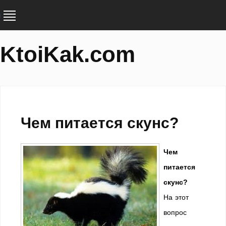
KtoiKak.com
Чем питается скунс?
Чем
питается
скунс?
На этот
вопрос