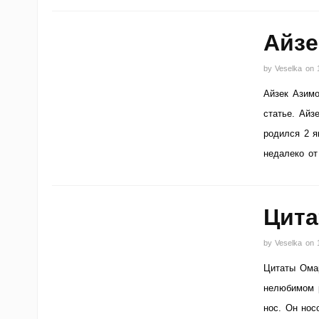
Айзе
by
Veselka
on
Айзек Азимо
статье. Айз
родился 2 я
недалеко от
Цита
by
Veselka
on
Цитаты Омар
нелюбимом 
нос. Он нос