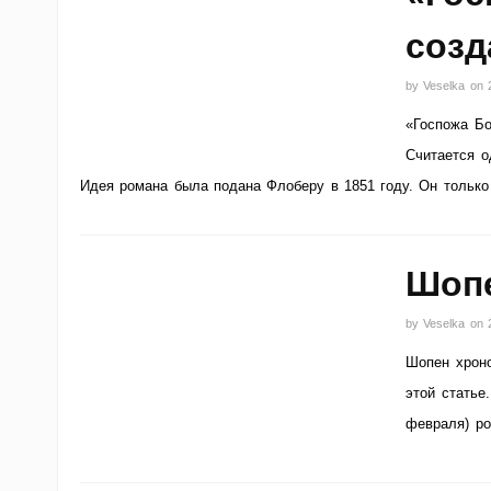
созд
by
Veselka
on
«Госпожа Бо
Считается о
Идея романа была подана Флоберу в 1851 году. Он только 
Шопе
by
Veselka
on
Шопен хроно
этой статье
февраля) ро