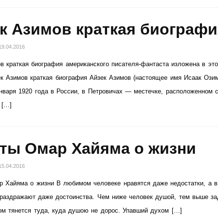
к Азимов краткая биограф
19.04.2016
в краткая биография американского писателя-фантаста изложена в это
ек Азимов краткая биография Айзек Азимов (настоящее имя Исаак Ози
нваря 1920 года в России, в Петровичах — местечке, расположенном 
 […]
ты Омар Хайяма о жизни
15.04.2016
 Хайяма о жизни В любимом человеке нравятся даже недостатки, а в
раздражают даже достоинства. Чем ниже человек душой, тем выше за
ом тянется туда, куда душою не дорос. Упавший духом […]