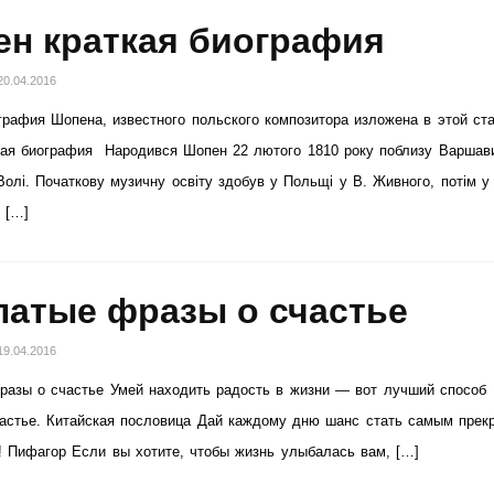
н краткая биография
20.04.2016
графия Шопена, известного польского композитора изложена в этой ста
ая биография Народився Шопен 22 лютого 1810 року поблизу Варшав
олі. Початкову музичну освіту здобув у Польщі у В. Живного, потім у
 […]
атые фразы о счастье
19.04.2016
азы о счастье Умей находить радость в жизни — вот лучший способ
астье. Китайская пословица Дай каждому дню шанс стать самым прек
! Пифагор Если вы хотите, чтобы жизнь улыбалась вам, […]