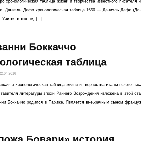
о хронологическая таблица жизни и творчества известного писателя 
ье. Даниэль Дефо хронологическая таблица 1660 — Даниэль Дефо (Да
 Учится в школе, […]
анни Боккаччо
ологическая таблица
22.04.2016
ккаччо хронологическая таблица жизни и творчества итальянского пис
ставителя литературы эпохи Раннего Возрождения изложена в этой ста
анни Боккаччо родился в Париже. Является внебрачным сыном францу
пожа Бовари» история