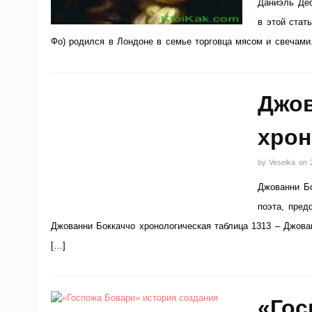
Даниэль Деф
в этой стат
Фо) родился в Лондоне в семье торговца мясом и свечами.
Джов
хрон
by
Veselka
on
Джованни Бо
поэта, пред
Джованни Боккаччо хронологическая таблица 1313 – Джов
[…]
«Гос