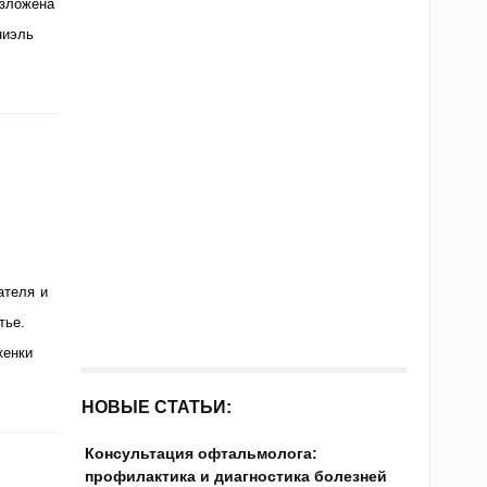
изложена
ниэль
ателя и
тье.
женки
НОВЫЕ СТАТЬИ:
Консультация офтальмолога:
профилактика и диагностика болезней