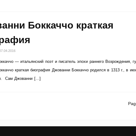
анни Боккаччо краткая
графия
07.04.2016
ккаччо — итальянский поэт и писатель эпохи раннего Возрождения, гу
ккаччо краткая биография Джованни Боккаччо родился в 1313 г., в ию
и. Сам Джованни […]
Pag