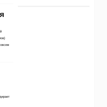
ия
й
мов)
совсем
дирает