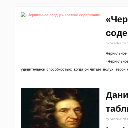
«Чер
соде
by
Veselka
on
Чернильное 
«Чернильное
удивительной способностью: когда он читает вслух, герои 
Дани
табл
by
Veselka
on