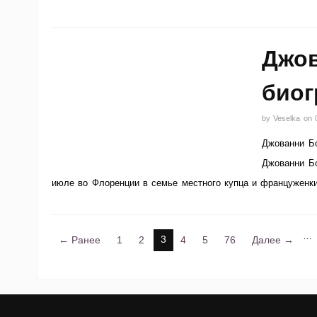
Джов
био
by
Veselka
on
Джованни Бо
Джованни Бо
июле во Флоренции в семье местного купца и француженк
…
3
← Ранее
1
2
4
5
76
Далее →