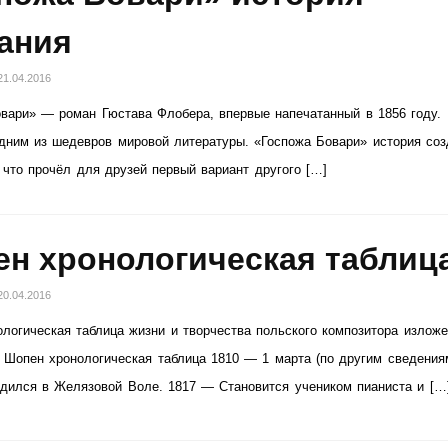
ания
21.04.2016
вари» — роман Гюстава Флобера, впервые напечатанный в 1856 году.
дним из шедевров мировой литературы. «Госпожа Бовари» история соз
что прочёл для друзей первый вариант другого […]
н хронологическая таблиц
20.04.2016
логическая таблица жизни и творчества польского композитора изложе
. Шопен хронологическая таблица 1810 — 1 марта (по другим сведени
дился в Желязовой Воле. 1817 — Становится учеником пианиста и […