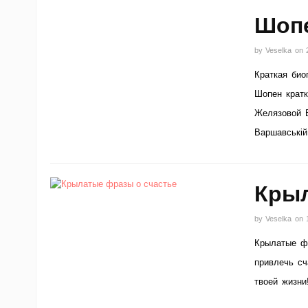
Шопе
by
Veselka
on
Краткая био
Шопен кратк
Желязовой В
Варшавській
Крыл
by
Veselka
on
Крылатые фр
привлечь сч
твоей жизни