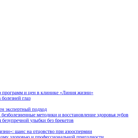
р программ и цен в клинике «Линия жизни»
 болезней глаз
ен экспертный подход
 безболезненные методики и восстановление здоровья зубов
езупречной улыбки без брекетов
зни»: шанс на отцовство при азооспермии
ому здоровью и профессиональной пригодности