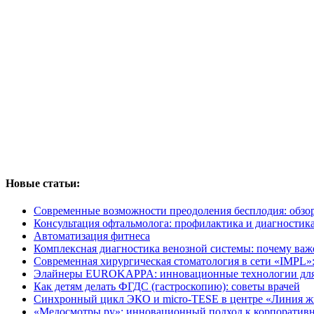
Новые статьи:
Современные возможности преодоления бесплодия: обзо
Консультация офтальмолога: профилактика и диагностика
Автоматизация фитнеса
Комплексная диагностика венозной системы: почему важ
Современная хирургическая стоматология в сети «IMPL»:
Элайнеры EUROKAPPA: инновационные технологии для б
Как детям делать ФГДС (гастроскопию): советы врачей
Синхронный цикл ЭКО и micro-TESE в центре «Линия жи
«Медосмотры.ру»: инновационный подход к корпоративн