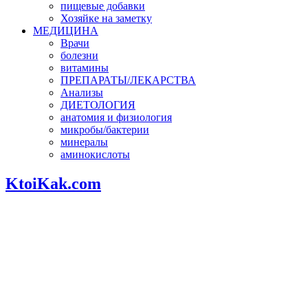
пищевые добавки
Хозяйке на заметку
МЕДИЦИНА
Врачи
болезни
витамины
ПРЕПАРАТЫ/ЛЕКАРСТВА
Анализы
ДИЕТОЛОГИЯ
анатомия и физиология
микробы/бактерии
минералы
аминокислоты
KtoiKak.com