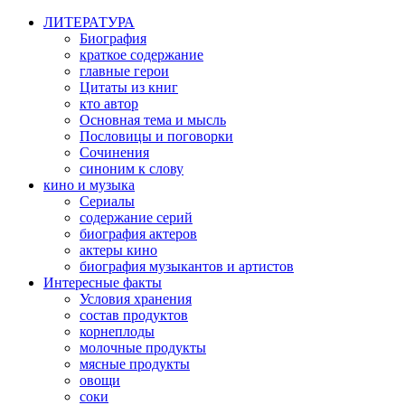
ЛИТЕРАТУРА
Биография
краткое содержание
главные герои
Цитаты из книг
кто автор
Основная тема и мысль
Пословицы и поговорки
Сочинения
синоним к слову
кино и музыка
Сериалы
содержание серий
биография актеров
актеры кино
биография музыкантов и артистов
Интересные факты
Условия хранения
состав продуктов
корнеплоды
молочные продукты
мясные продукты
овощи
соки