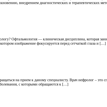
икновению, внедрением диагностических и терапевтических мет
мологу? Офтальмология — клиническая дисциплина, которая зан
и котором изображение фокусируется перед сетчаткой глаза и […]
бращаться на прием к даному специалисту. Врач нефролог – это
аболевания, с которыми обращаются к […]