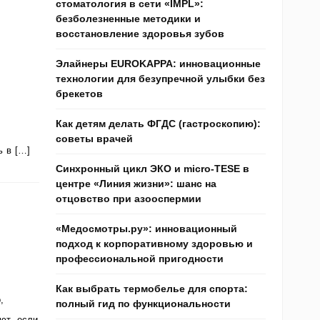
стоматология в сети «IMPL»:
безболезненные методики и
восстановление здоровья зубов
Элайнеры EUROKAPPA: инновационные
технологии для безупречной улыбки без
брекетов
Как детям делать ФГДС (гастроскопию):
советы врачей
ь в […]
Синхронный цикл ЭКО и micro-TESE в
центре «Линия жизни»: шанс на
отцовство при азооспермии
«Медосмотры.ру»: инновационный
подход к корпоративному здоровью и
профессиональной пригодности
Как выбрать термобелье для спорта:
,
полный гид по функциональности
ют, если