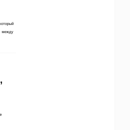
который
ь между
,
е