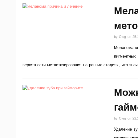
Мела
мето
by
Oleg
on
25.
Меланома ко
пигментных 
вероятности метастазирования на ранних стадиях, что зна
Можн
гайм
by
Oleg
on
22.
Удаление зу
которое мож