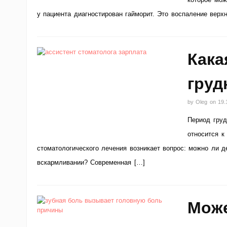
у пациента диагностирован гайморит. Это воспаление верх
Кака
груд
by
Oleg
on
19.
Период груд
относится к
стоматологического лечения возникает вопрос: можно ли д
вскармливании? Современная […]
Може