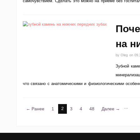
самочувствием. Сделать это можно на приёме без госпита
Поче
на н
by
Oleg
on
09.
Зубной каме
минерализац
что связано с анатомическими и физиологическими особен
…
2
← Ранее
1
3
4
48
Далее →