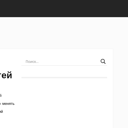
тей
й
о менять
ий