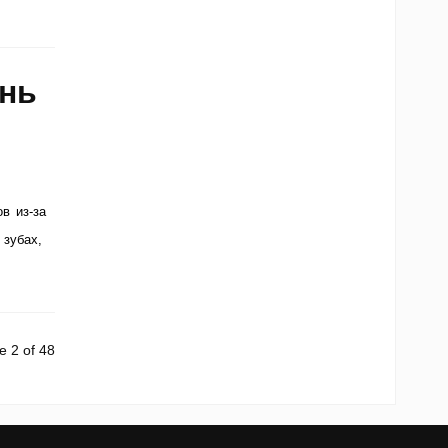
ень
в из-за
 зубах,
e 2 of 48