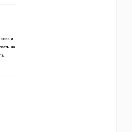
логии и
овать на
па,