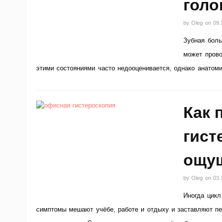
голо
by
Oleg
on
09.
Зубная боль
может прово
этими состояниями часто недооценивается, однако анатом
Как 
гист
ощущ
by
Oleg
on
03.
Иногда цикл
симптомы мешают учёбе, работе и отдыху и заставляют пе