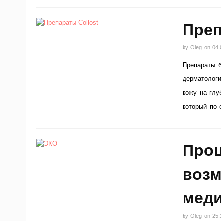
Преп
by
Oleg
on
04.
Препараты б
дерматологи
кожу на глу
который по 
Проц
возм
мед
by
Oleg
on
25.