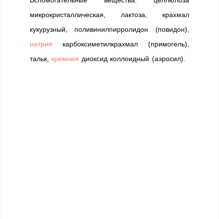
Вспомогательные вещества: целлюлоза
микрокристаллическая, лактоза, крахмал
кукурузный, поливинилпирролидон (повидон),
натрия
карбоксиметилкрахмал (примогель),
тальк,
кремния
диоксид коллоидный (аэросил).