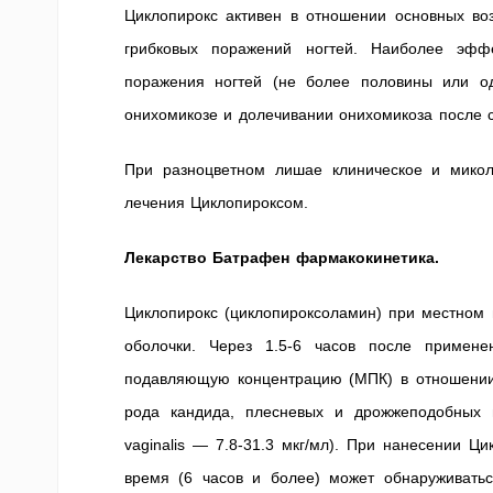
Циклопирокс активен в отношении основных во
грибковых поражений ногтей. Наиболее эфф
поражения ногтей (не более половины или од
онихомикозе и долечивании онихомикоза после 
При разноцветном лишае клиническое и микол
лечения Циклопироксом.
Лекарство Батрафен фармакокинетика.
Циклопирокс (циклопироксоламин) при местном 
оболочки. Через 1.5-6 часов после примен
подавляющую концентрацию (МПК) в отношении 
рода кандида, плесневых и дрожжеподобных 
vaginalis — 7.8-31.3 мкг/мл). При нанесении 
время (6 часов и более) может обнаруживатьс