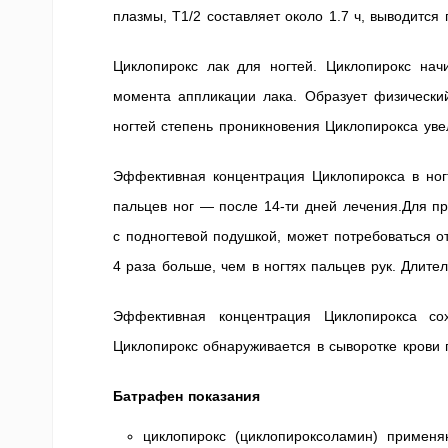
плазмы, T1/2 составляет около 1.7 ч, выводится 
Циклопирокс лак для ногтей. Циклопирокс нач
момента аппликации лака. Образует физически
ногтей степень проникновения Циклопирокса уве
Эффективная концентрация Циклопирокса в ногт
пальцев ног — после 14-ти дней лечения.Для п
с подногтевой подушкой, может потребоваться от
4 раза больше, чем в ногтях пальцев рук. Длите
Эффективная концентрация Циклопирокса со
Циклопирокс обнаруживается в сыворотке крови п
Батрафен показания
циклопирокс (циклопироксоламин) применя