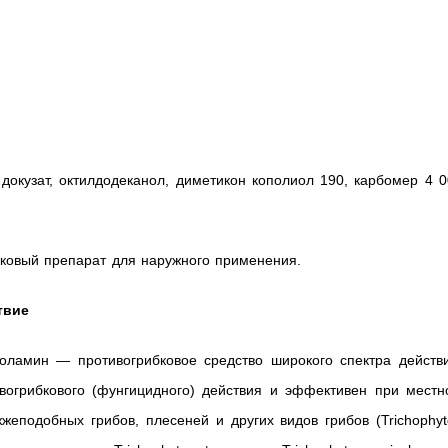
докузат, октилдодеканол, диметикон кополиол 190, карбомер 4 
бковый препарат для наружного применения.
твие
оламин — противогрибковое средство широкого спектра действи
вогрибкового (фунгицидного) действия и эффективен при местн
еподобных грибов, плесеней и других видов грибов (Trichophyt