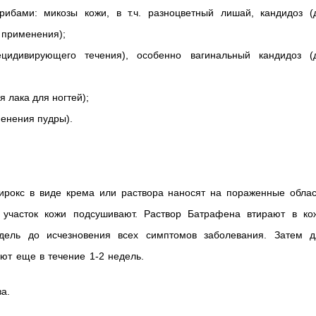
рибами: микозы кожи, в т.ч. разноцветный лишай, кандидоз (
 применения);
 рецидивирующего течения), особенно вагинальный кандидоз (
 лака для ногтей);
енения пудры).
ирокс в виде крема или раствора наносят на пораженные облас
 участок кожи подсушивают. Раствор Батрафена втирают в кож
ель до исчезновения всех симптомов заболевания. Затем д
т еще в течение 1-2 недель.
а.