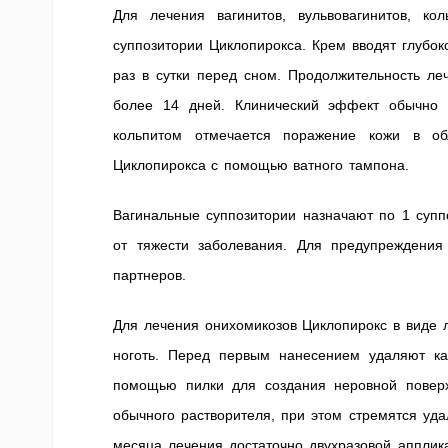
Для лечения вагинитов, вульвовагинитов, к
суппозитории Циклопирокса. Крем вводят глубок
раз в сутки перед сном. Продолжительность ле
более 14 дней. Клинический эффект обычно 
кольпитом отмечается поражение кожи в об
Циклопирокса с помощью ватного тампона.
Вагинальные суппозитории назначают по 1 суппо
от тяжести заболевания. Для предупреждени
партнеров.
Для лечения онихомикозов Циклопирокс в виде 
ноготь. Перед первым нанесением удаляют к
помощью пилки для создания неровной повер
обычного растворителя, при этом стремятся уд
месяца лечения достаточно двухразовой апплик