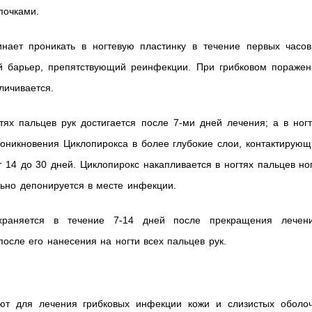
почками.
инает проникать в ногтевую пластинку в течение первых часов
й барьер, препятствующий реинфекции. При грибковом поражен
личивается.
ях пальцев рук достигается после 7-ми дней лечения; а в ногт
роникновения Циклопирокса в более глубокие слои, контактирую
 14 до 30 дней. Циклопирокс накапливается в ногтях пальцев но
льно депонируется в месте инфекции.
храняется в течение 7-14 дней после прекращения лечени
осле его нанесения на ногти всех пальцев рук.
ют для лечения грибковых инфекции кожи и слизистых оболоч