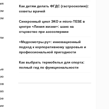
ия
Как детям делать ФГДС (гастроскопию):
ом
советы врачей
ом
Синхронный цикл ЭКО и micro-TESE в
центре «Линия жизни»: шанс на
отцовство при азооспермии
ли
«Медосмотры.ру»: инновационный
подход к корпоративному здоровью и
профессиональной пригодности
Как выбрать термобелье для спорта:
полный гид по функциональности
тые
ую
ов
as
ное
ми