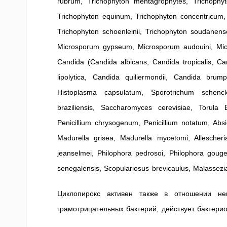
rubrum, Trichophyton mentagrophytes, Trichophy
Trichophyton equinum, Trichophyton concentricum, 
Trichophyton schoenleinii, Trichophyton soudanens
Microsporum gypseum, Microsporum audouini, Mic
Candida (Candida albicans, Candida tropicalis, Ca
lipolytica, Candida quiliermondii, Candida brum
Histoplasma capsulatum, Sporotrichum schencki
braziliensis, Saccharomyces cerevisiae, Torula Be
Penicillium chrysogenum, Penicillium notatum, Abs
Madurella grisea, Madurella mycetomi, Allescheria
jeanselmei, Philophora pedrosoi, Philophora goug
senegalensis, Scopulariosus brevicaulus, Malassezia
Циклопирокс активен также в отношении н
грамотрицательных бактерий; действует бактери