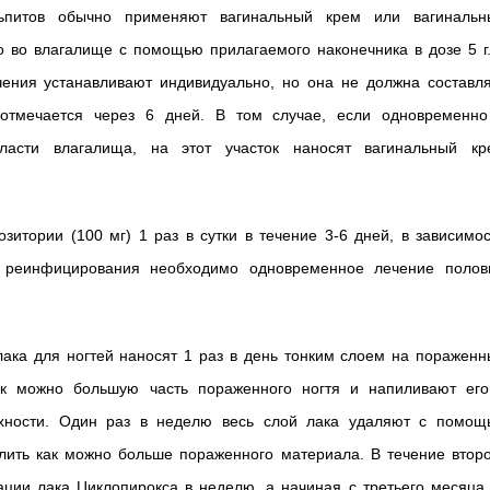
ольпитов обычно применяют вагинальный крем или вагинальн
о во влагалище с помощью прилагаемого наконечника в дозе 5 г
чения устанавливают индивидуально, но она не должна составля
отмечается через 6 дней. В том случае, если одновременно
ласти влагалища, на этот участок наносят вагинальный кр
зитории (100 мг) 1 раз в сутки в течение 3-6 дней, в зависимо
я реинфицирования необходимо одновременное лечение полов
лака для ногтей наносят 1 раз в день тонким слоем на поражен
ак можно большую часть пораженного ногтя и напиливают его
хности. Один раз в неделю весь слой лака удаляют с помощ
алить как можно больше пораженного материала. В течение втор
ации лака Циклопирокса в неделю, а начиная с третьего месяца