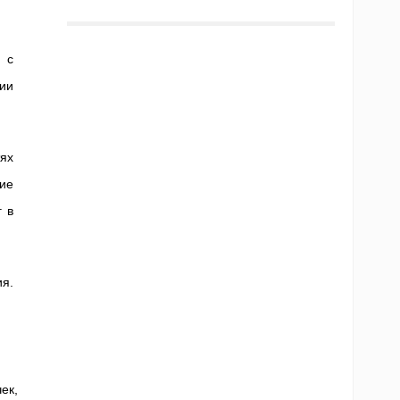
 с
ии
ях
щие
г в
я.
ек,