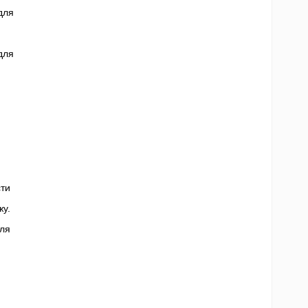
для
для
ти
у.
ля