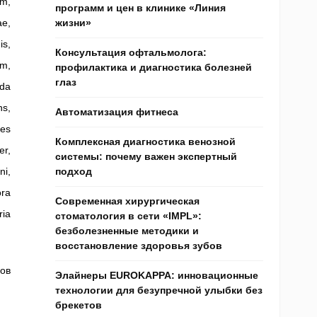
um,
программ и цен в клинике «Линия
ae,
жизни»
is,
Консультация офтальмолога:
um,
профилактика и диагностика болезней
глаз
ida
ns,
Автоматизация фитнеса
des
Комплексная диагностика венозной
er,
системы: почему важен экспертный
ni,
подход
ora
Современная хирургическая
ria
стоматология в сети «IMPL»:
безболезненные методики и
восстановление здоровья зубов
ов
Элайнеры EUROKAPPA: инновационные
технологии для безупречной улыбки без
брекетов