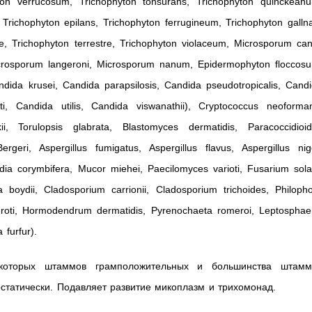
ton verrucosum, Trichophyton tonsurans, Trichophyton quinckean
Trichophyton epilans, Trichophyton ferrugineum, Trichophyton galln
e, Trichophyton terrestre, Trichophyton violaceum, Microsporum can
rosporum langeroni, Microsporum nanum, Epidermophyton floccos
ndida krusei, Candida parapsilosis, Candida pseudotropicalis, Cand
pti, Candida utilis, Candida viswanathii), Cryptococcus neoforma
i, Torulopsis glabrata, Blastomyces dermatidis, Paracoccidioi
rgeri, Aspergillus fumigatus, Aspergillus flavus, Aspergillus nig
idia corymbifera, Mucor miehei, Paecilomyces varioti, Fusarium sola
 boydii, Cladosporium carrionii, Cladosporium trichoides, Philoph
eroti, Hormodendrum dermatidis, Pyrenochaeta romeroi, Leptosphae
 furfur).
екоторых штаммов грамположительных и большинства штамм
остатически. Подавляет развитие микоплазм и трихомонад.