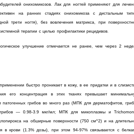
збудителей онихомикозов. Лак для ногтей применяют для лечен
ективен на ранних стадиях онихомикоза с дистальным тип
ной трети ногтя), без вовлечения матрикса, при поверхностн
системной терапии с целью профилактики рецидивов.
огическое улучшение отмечается не ранее, чем через 2 неде
применении быстро проникает в кожу, в ее придатки и в слизис
ения его концентрация в этих тканях превышает минимальн
патогенных грибов во много раз (МПК для дерматофитов, гриб
грибов — 0.98-3.9 мкг/мл; МПК для микоплазмы и Trichomon
Циклопирокса на обширные поверхности (750 см^2) и на длитель
я в крови (1.3% дозы), при этом 94-97% связывается с белка