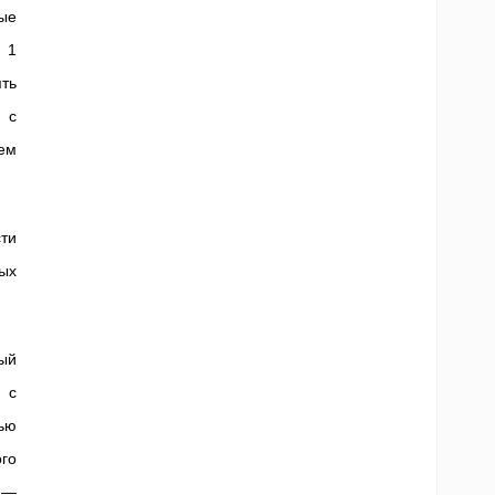
ые
. 1
ть
 с
ем
сти
ых
ный
 с
ью
ого
 —