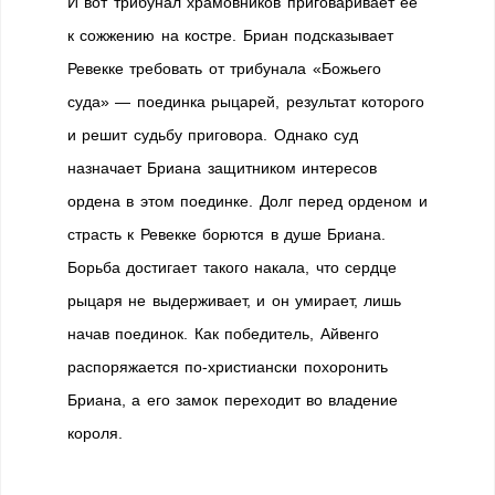
И вот трибунал храмовников приговаривает ее
к сожжению на костре. Бриан подсказывает
Ревекке требовать от трибунала «Божьего
суда» — поединка рыцарей, результат которого
и решит судьбу приговора. Однако суд
назначает Бриана защитником интересов
ордена в этом поединке. Долг перед орденом и
страсть к Ревекке борются в душе Бриана.
Борьба достигает такого накала, что сердце
рыцаря не выдерживает, и он умирает, лишь
начав поединок. Как победитель, Айвенго
распоряжается по-христиански похоронить
Бриана, а его замок переходит во владение
короля.