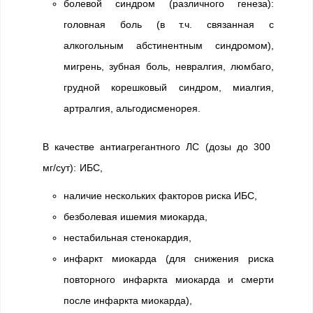
болевой синдром (различного генеза):
головная боль (в т.ч. связанная с
алкогольным абстинентным синдромом),
мигрень, зубная боль, невралгия, люмбаго,
грудной корешковый синдром, миалгия,
артралгия, альгодисменорея.
В качестве антиагрегантного ЛС (дозы до 300
мг/сут): ИБС,
наличие нескольких факторов риска ИБС,
безболевая ишемия миокарда,
нестабильная стенокардия,
инфаркт миокарда (для снижения риска
повторного инфаркта миокарда и смерти
после инфаркта миокарда),