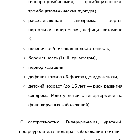
гипопротромбинемия, тромбоцитопения,
тромбоцитопеническая пурпура);
расслаивающая аневризма аорты,
портальная гипертензия; дефицит витамина
K;
печеночная/почечная недостаточность;
беременность (I и III триместры),
период лактации;
дефицит глюкозо-6-фосфатдегидрогеназы,
детский возраст (до 15 лет — риск развития
синдрома Рейе у детей с гипертермией на
фоне вирусных заболеваний)
.C осторожностью. Гиперурикемия, уратный
нефроуролитиаз, подагра, заболевания печени,