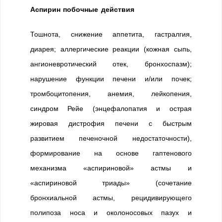
Аспирин побочные действия
Тошнота, снижение аппетита, гастралгия,
диарея; аллергические реакции (кожная сыпь,
ангионевротический отек, бронхоспазм);
нарушение функции печени и/или почек;
тромбоцитопения, анемия, лейкопения,
синдром Рейе (энцефалопатия и острая
жировая дистрофия печени с быстрым
развитием печеночной недостаточности),
формирование на основе гаптенового
механизма «аспириновой» астмы и
«аспириновой триады» (сочетание
бронхиальной астмы, рецидивирующего
полипоза носа и околоносовых пазух и