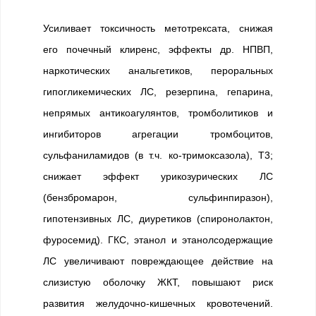
Усиливает токсичность метотрексата, снижая
его почечный клиренс, эффекты др. НПВП,
наркотических анальгетиков, пероральных
гипогликемических ЛС, резерпина, гепарина,
непрямых антикоагулянтов, тромболитиков и
ингибиторов агрегации тромбоцитов,
сульфаниламидов (в т.ч. ко-тримоксазола), Т3;
снижает эффект урикозурических ЛС
(бензбромарон, сульфинпиразон),
гипотензивных ЛС, диуретиков (спиронолактон,
фуросемид). ГКС, этанол и этанолсодержащие
ЛС увеличивают повреждающее действие на
слизистую оболочку ЖКТ, повышают риск
развития желудочно-кишечных кровотечений.