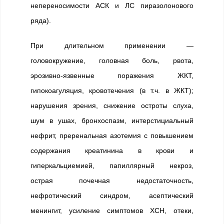
непереносимости АСК и ЛС пиразолонового
ряда).
При длительном применении —
головокружение, головная боль, рвота,
эрозивно-язвенные поражения ЖКТ,
гипокоагуляция, кровотечения (в т.ч. в ЖКТ);
нарушения зрения, снижение остроты слуха,
шум в ушах, бронхоспазм, интерстициальный
нефрит, преренальная азотемия с повышением
содержания креатинина в крови и
гиперкальциемией, папиллярный некроз,
острая почечная недостаточность,
нефротический синдром, асептический
менингит, усиление симптомов ХСН, отеки,