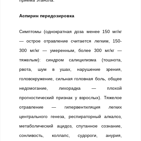
приема этанола.
Аспирин передозировка
Симптомы (однократная доза менее 150 мг/кг
— острое отравление считается легким, 150-
300 мг/кг — умеренным, более 300 мг/кг —
тяжелым): синдром салицилизма (тошнота,
рвота, шум в ушах, нарушение зрения,
головокружение, сильная головная боль, общее
недомогание, лихорадка — плохой
прогностический признак у взрослых). Тяжелое
отравление — гипервентиляция легких
центрального генеза, респираторный алкалоз,
метаболический ацидоз, спутанное сознание,
сонливость, коллапс, судороги, анурия,