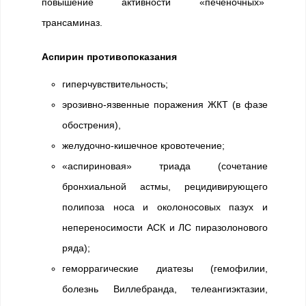
повышение активности «печеночных»
трансаминаз.
Аспирин противопоказания
гиперчувствительность;
эрозивно-язвенные поражения ЖКТ (в фазе
обострения),
желудочно-кишечное кровотечение;
«аспириновая» триада (сочетание
бронхиальной астмы, рецидивирующего
полипоза носа и околоносовых пазух и
непереносимости АСК и ЛС пиразолонового
ряда);
геморрагические диатезы (гемофилии,
болезнь Виллебранда, телеангиэктазии,