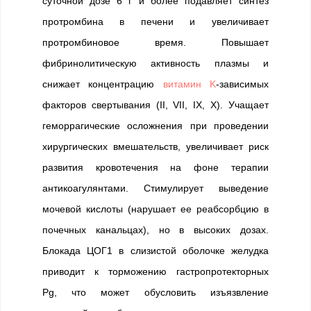
суточной дозе 6 г и более подавляет синтез
протромбина в печени и увеличивает
протромбиновое время. Повышает
фибринолитическую активность плазмы и
снижает концентрацию
витамин K
-зависимых
факторов свертывания (II, VII, IX, X). Учащает
геморрагические осложнения при проведении
хирургических вмешательств, увеличивает риск
развития кровотечения на фоне терапии
антикоагулянтами. Стимулирует выведение
мочевой кислоты (нарушает ее реабсорбцию в
почечных канальцах), но в высоких дозах.
Блокада ЦОГ1 в слизистой оболочке желудка
приводит к торможению гастропротекторных
Pg, что может обусловить изъязвление