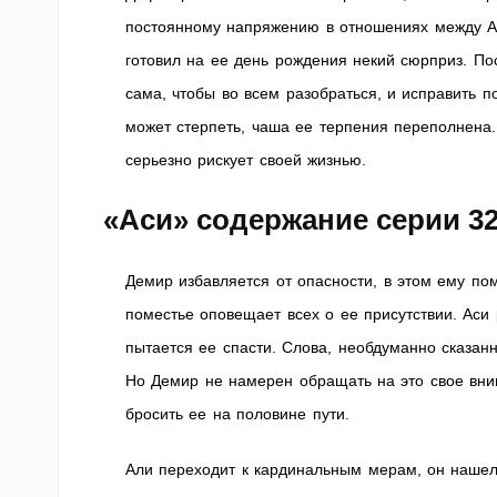
постоянному напряжению в отношениях между Ас
готовил на ее день рождения некий сюрприз. Пос
сама, чтобы во всем разобраться, и исправить п
может стерпеть, чаша ее терпения переполнена.
серьезно рискует своей жизнью.
«Аси» содержание серии 3
Демир избавляется от опасности, в этом ему по
поместье оповещает всех о ее присутствии. Аси 
пытается ее спасти. Слова, необдуманно сказан
Но Демир не намерен обращать на это свое вни
бросить ее на половине пути.
Али переходит к кардинальным мерам, он нашел 