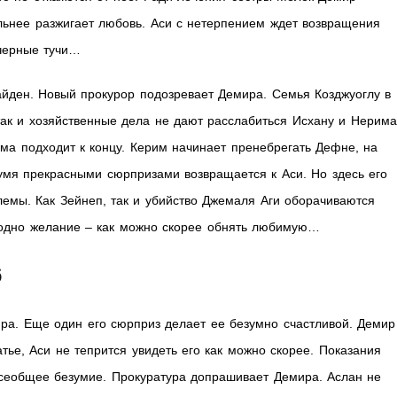
льнее разжигает любовь. Аси с нетерпением ждет возвращения
черные тучи…
айден. Новый прокурор подозревает Демира. Семья Козджуоглу в
так и хозяйственные дела не дают расслабиться Исхану и Нерима
ма подходит к концу. Керим начинает пренебрегать Дефне, на
умя прекрасными сюрпризами возвращается к Аси. Но здесь его
емы. Как Зейнеп, так и убийство Джемаля Аги оборачиваются
о одно желание – как можно скорее обнять любимую…
6
ра. Еще один его сюрприз делает ее безумно счастливой. Демир
ье, Аси не тепрится увидеть его как можно скорее. Показания
всеобщее безумие. Прокуратура допрашивает Демира. Аслан не