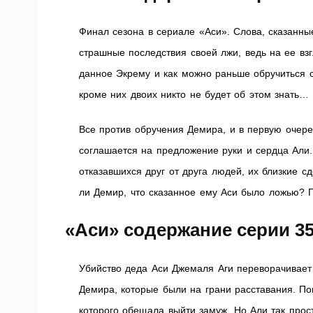
Финал сезона в сериале «Аси». Слова, сказанны
страшные последствия своей лжи, ведь на ее вз
данное Экрему и как можно раньше обручиться с
кроме них двоих никто не будет об этом знать…
Все против обручения Демира, и в первую очере
соглашается на предложение руки и сердца Али
отказавшихся друг от друга людей, их близкие с
ли Демир, что сказанное ему Аси было ложью? 
«Аси» содержание серии 3
Убийство деда Аси Джемаля Аги переворачивает 
Демира, которые были на грани расставания. По
которого обещала выйти замуж. Но Али так прос