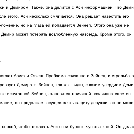
и и Демиром. Также, она делится с Аси информацией, что Деми
ле этого, Аси несколько смягчается. Она решает навестить его
оложение, но на глаза ей попадается Зейнеп. Этого она уже не
 Демир может потерять возлюбленную навсегда. Кроме этого, он
2
могают Ариф и Оккеш. Проблема связанна с Зейнеп, и стрельба в
ревнует Демира к Зейнеп, так как, видит, с каким усердием Деми
ные испуганной Зейнеп, становятся причиной различных сплетен.
мание, он продолжает осуществлять защиту девушки, он не може
способ, чтобы показать Аси свои бурные чувства к ней. Он дела