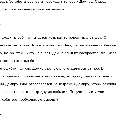
вает. Эстафета ревности переходит теперь к Демиру. Сказав
у, которая неизвестно чем закончится…
3
ходит в себя, и пытается хоть как-то пережить этот шок. Он
ществует возврата. Аси встречается с Али, пытаясь вывести Демир
ю, но об этом никто не знает. Демир слышит распространяющиес
х состоится свадьба.
 ошибку, так как, Демир стал сильно отдаляться от нее. В
т исправить сложившееся положение, которому она стала виной.
ни Демиру. Она отправляется на встречу к Демиру, чтобы закончи
я вовлеченной в центр других событий. Получится ли у Аси
я себя все необходимые выводы?
4