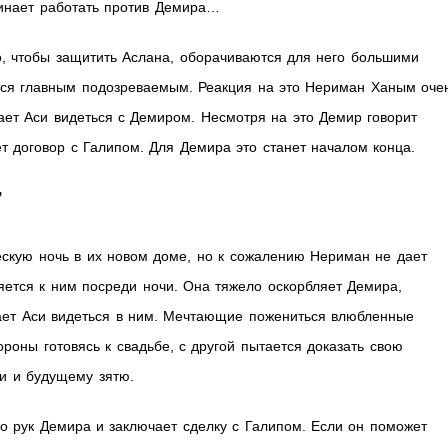
чинает работать против Демира…
, чтобы защитить Аслана, оборачиваются для него большими
тся главным подозреваемым. Реакция на это Нериман Ханым оче
ает Аси видеться с Демиром. Несмотря на это Демир говорит
ет договор с Галипом. Для Демира это станет началом конца.
7
скую ночь в их новом доме, но к сожалению Нериман не дает
яется к ним посреди ночи. Она тяжело оскорбляет Демира,
щает Аси видеться в ним. Мечтающие пожениться влюбленные
роны готовясь к свадьбе, с другой пытается доказать свою
ри и будущему зятю.
ло рук Демира и заключает сделку с Галипом. Если он поможет