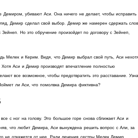
е Демиром, убивают Аси. Она ничего не делает, чтобы исправить
гляд, Демир сделал свой выбор. Демир же намерен сдержать слов
 Зейнеп. Но это обручение произойдет по договору с Зейнеп,
дь Мелек и Керим. Видя, что Демир выбрал свой путь, Аси нехот
. Хотя Аси и Демир производят впечатление полностью
делают все возможное, чтобы предотвратить это расставание. Узн
Поймет ли Аси, что помолвка Демира фиктивна?
5
все с ног на голову. Это большое горе снова сближает Аси и
няв, что любит Демира, Аси вынуждена решить вопрос с Али, за
то не откажется от нее. Ради лечения сестры Мелек Демир