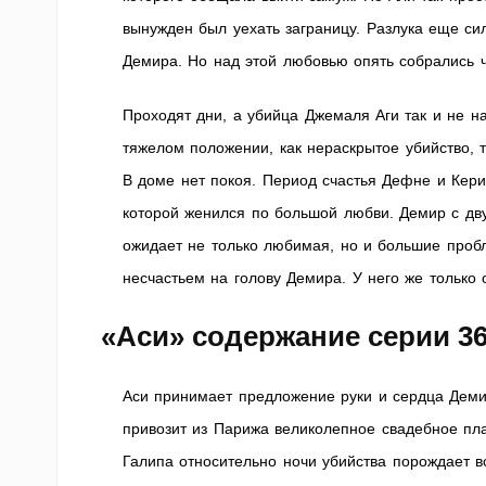
вынужден был уехать заграницу. Разлука еще си
Демира. Но над этой любовью опять собрались 
Проходят дни, а убийца Джемаля Аги так и не н
тяжелом положении, как нераскрытое убийство, 
В доме нет покоя. Период счастья Дефне и Кери
которой женился по большой любви. Демир с дв
ожидает не только любимая, но и большие пробл
несчастьем на голову Демира. У него же тольк
«Аси» содержание серии 3
Аси принимает предложение руки и сердца Деми
привозит из Парижа великолепное свадебное плат
Галипа относительно ночи убийства порождает 