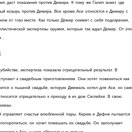
ип даст показания против Демира. К тому же Галип знает, где
ный козырь против Демира. Все кроме Аси относятся к Демиру с
ном от глаз месте. Как только Демир снимет с себя подозрения,
ллистической экспертизы оружия, которые так ждал Демир. От это
ет…
8
убийстве, экспертиза показала отрицательный результат. В
тупают к свадебным приготовлениям. Они хотят пожениться как
рится о пышной свадьбе, которую Джемаль хотел для Аси, но сам
носится отрицательно к приходу в их дом Сюлейхи. В свою
риман.
 отравляет счастье влюбленной пары. Керим и Дефне пытаются
оторопиться, он хочет помешать их свадьбе. Он заполучает
иходит к Аси, у него обручальные кольца.