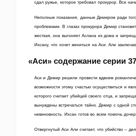
сдал ружье, которое требовал прокурор. Все на
Неполные показания, данные Демиром ради того
проблемами. В глазах прокурора Демир станови
жесткая, она выгоняет Аслана из дома и запрещ
Ихсану, что хочет жениться на Аси. Али заключа
«Аси» содержание серии 3
Аси и Демир решили провести вдвоем романтиче
возможности этому счастью осуществиться и явл
которого считает убийцей своего отца, и запре
вынуждены встречаться тайно. Демир с одной сто
невиновность. Ихсан готов во всем помочь доче
Отвергнутый Аси Али считает, что убийство – де