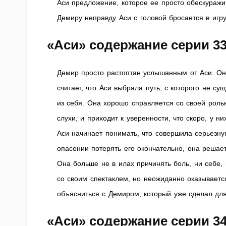
Аси предложение, которое ее просто обескуражи
Демиру неправду Аси с головой бросается в игр
«Аси» содержание серии 3
Демир просто растоптан услышанным от Аси. Он у
считает, что Аси выбрала путь, с которого не су
из себя. Она хорошо справляется со своей роль
слухи, и приходит к уверенности, что скоро, у ни
Аси начинает понимать, что совершила серьезную
опасении потерять его окончательно, она решае
Она больше не в илах причинять боль, ни себе, 
со своим спектаклем, но неожиданно оказываетс
объясниться с Демиром, который уже сделал дл
«Аси» содержание серии 3