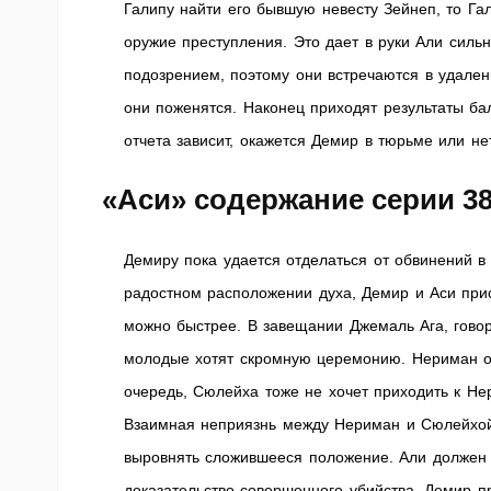
Галипу найти его бывшую невесту Зейнеп, то Гал
оружие преступления. Это дает в руки Али силь
подозрением, поэтому они встречаются в удален
они поженятся. Наконец приходят результаты ба
отчета зависит, окажется Демир в тюрьме или н
«Аси» содержание серии 3
Демиру пока удается отделаться от обвинений в 
радостном расположении духа, Демир и Аси прис
можно быстрее. В завещании Джемаль Ага, гово
молодые хотят скромную церемонию. Нериман от
очередь, Сюлейха тоже не хочет приходить к Не
Взаимная неприязнь между Нериман и Сюлейхой
выровнять сложившееся положение. Али должен п
доказательство совершенного убийства. Демир пр