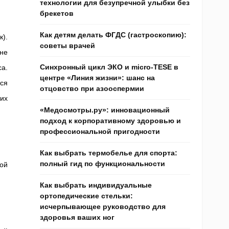
технологии для безупречной улыбки без
брекетов
Как детям делать ФГДС (гастроскопию):
к).
советы врачей
не
Синхронный цикл ЭКО и micro-TESE в
а.
центре «Линия жизни»: шанс на
ся
отцовство при азооспермии
их
«Медосмотры.ру»: инновационный
подход к корпоративному здоровью и
профессиональной пригодности
Как выбрать термобелье для спорта:
полный гид по функциональности
ой
Как выбрать индивидуальные
ортопедические стельки:
исчерпывающее руководство для
здоровья ваших ног