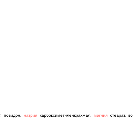
т, повидон,
натрия
карбоксиметиленкрахмал,
магния
стеарат, во