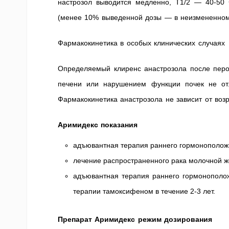
настрозол выводится медленно, T1/2 — 40-50 
(менее 10% выведенной дозы — в неизмененном 
Фармакокинетика в особых клинических случаях
Определяемый клиренс анастрозола после перо
печени или нарушением функции почек не отл
Фармакокинетика анастрозола не зависит от воз
Аримидекс показания
адъювантная терапия раннего гормоноположи
лечение распространенного рака молочной ж
адъювантная терапия раннего гормонополо
терапии тамоксифеном в течение 2-3 лет.
Препарат Аримидекс режим дозирования