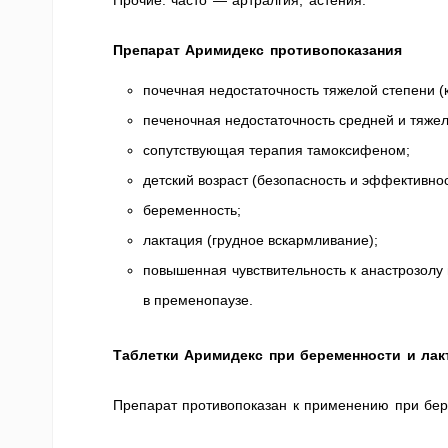
Прочие: часто — артралгия, астения.
Препарат Аримидекс противопоказания
почечная недостаточность тяжелой степени (
печеночная недостаточность средней и тяжел
сопутствующая терапия тамоксифеном;
детский возраст (безопасность и эффективнос
беременность;
лактация (грудное вскармливание);
повышенная чувствительность к анастрозолу
в пременопаузе.
Таблетки Аримидекс при беременности и лак
Препарат противопоказан к применению при бере