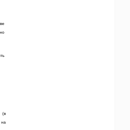
ве
но
ть
 (в
 на