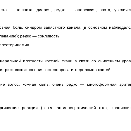
сто — тошнота, диарея; редко — анорексия, рвота, увеличе
овная боль, синдром запястного канала (в основном наблюдалс
леванию); редко — сонливость.
олестеринемия.
еральной плотности костной ткани в связи со снижением уров
я риск возникновения остеопороза и переломов костей.
ение волос, кожная сыпь; очень редко — многоформная эрите
ические реакции (в т.ч. ангионевротический отек, крапивниц