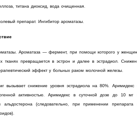
еллоза, титана диоксид, вода очищенная.
олевый препарат. Ингибитор ароматазы.
ствие
оматазы. Ароматаза — фермент, при помощи которого у женщин
х тканях превращается в эстрон и далее в эстрадиол. Снижен
ерапевтический эффект у больных раком молочной железы.
 мг вызывает снижение уровня эстрадиола на 80%. Аримидекс 
рогенной активностью. Аримидекс в суточной дозе до 10 мг 
 альдостерона (следовательно, при применении препарата 
оидов).