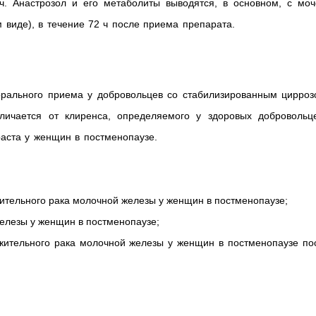
ч. Анастрозол и его метаболиты выводятся, в основном, с моч
виде), в течение 72 ч после приема препарата.
рального приема у добровольцев со стабилизированным цирроз
ичается от клиренса, определяемого у здоровых добровольце
раста у женщин в постменопаузе.
тельного рака молочной железы у женщин в постменопаузе;
елезы у женщин в постменопаузе;
жительного рака молочной железы у женщин в постменопаузе по