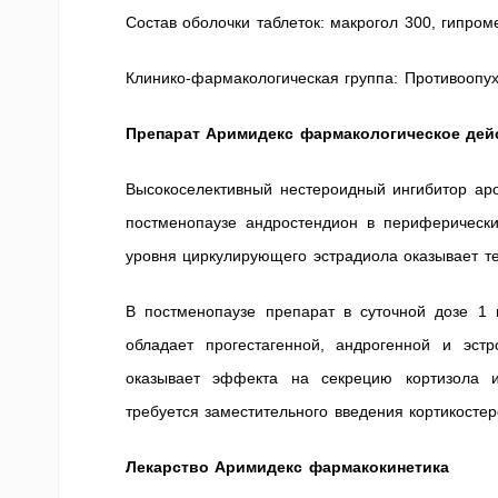
Состав оболочки таблеток: макрогол 300, гипром
Клинико-фармакологическая группа: Противоопух
Препарат Аримидекс фармакологическое дей
Высокоселективный нестероидный ингибитор ар
постменопаузе андростендион в периферически
уровня циркулирующего эстрадиола оказывает т
В постменопаузе препарат в суточной дозе 1
обладает прогестагенной, андрогенной и эст
оказывает эффекта на секрецию кортизола и
требуется заместительного введения кортикостер
Лекарство Аримидекс фармакокинетика