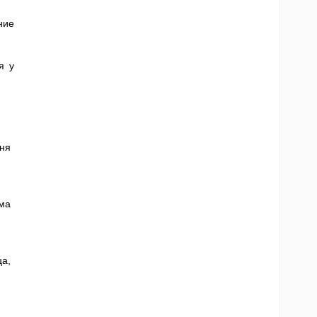
ние
я у
ня
ма
а,