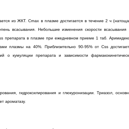
ется из ЖКТ. Cmax в плазме достигается в течение 2 ч (натоща
епень всасывания. Небольшие изменения скорости всасывания 
ss препарата в плазме при ежедневном приеме 1 таб. Аримидекс
ками плазмы на 40%. Приблизительно 90-95% от Сss достигает
ий о кумуляции препарата и зависимости фармакокинетическ
рования, гидроксилирования и глюкуронизации. Триазол, основн
ет ароматазу.