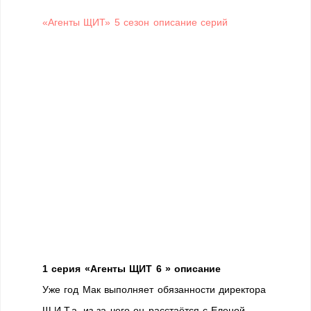
«Агенты ЩИТ» 5 сезон описание серий
1 серия «Агенты ЩИТ 6 » описание
Уже год Мак выполняет обязанности директора
Щ.И.Т.а, из-за чего он расстаётся с Еленой,