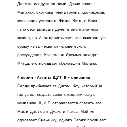
Джемма следуют за ними. Дэвис ловит
Малакая, охотника члена группы хроникомов,
желающих устранить Фитца. Фитц и Инок
пытаются выиграть денег в инопланетном
казино, но Инок проигрывает всю выигранную
сумму из-за нехватки человеческого
рассуждения. Как только Джемма находит
Фитца, его похищает сбежавший Малачи.
4 серия «Агенты ЩИТ 6 » описание
Сардж прибывает за Диком Шоу, который за
год успел создать свою технологическую
компанию. Щ.И.Т. отправляется спасать его.
Мак и Дик ловят Джако и Пакса, Мэй же
одолевает Снежинку, однако Сардж похищает