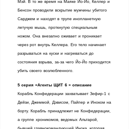
Мэй. В то же время на Маяке Йо-Йо, Келлер и
Бенсон проводили вскрытие мужчины убитого
Сарджем и находят в трупе инопланетную
летучую мышь, проткнутую специальным
ножом. Она внезапно оживает и проникает
через рот внутрь Келлера. Его тело начинает
разрываться на куски и нагреваться до
состояния взрыва, за-за чего Йо-Йо приходится
убить своего возлюбленного.
5 серия «Агенты ЩИТ 6 » описание
Корабль Конфедерации захватывает Зефир-1 с
Дейзи, Джеммой, Дэвисом, Пайпер и Иноком на
борту. Корабль принадлежит не Конфедерации,
а группе хроникомов, ведомых Альтарой,
бывшей главнокомандующей Инока, которая