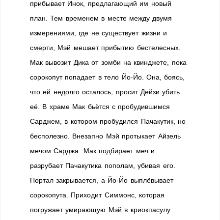
прибывает Инок, предлагающий им новый
план. Тем временем в месте между двумя
измерениями, где не существует жизни и
смерти, Мэй мешает прибытию бестелесных.
Мак вывозит Дика от зомби на квинджете, пока
сорокопут попадает в тело Йо-Йо. Она, боясь,
что ей недолго осталось, просит Дейзи убить
её. В храме Мак бьётся с пробудившимся
Сарджем, в котором пробудился Пачакутик, но
бесполезно. Внезапно Мэй протыкает Айзель
мечом Сарджа. Мак подбирает меч и
разрубает Пачакутика пополам, убивая его.
Портал закрывается, а Йо-Йо выплёвывает
сорокопута. Приходит Симмонс, которая
погружает умирающую Мэй в криокпасулу