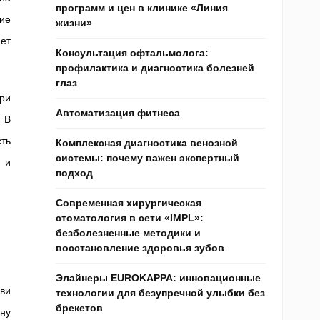
программ и цен в клинике «Линия
ие
жизни»
ет
Консультация офтальмолога:
профилактика и диагностика болезней
глаз
ри
Автоматизация фитнеса
 В
ть
Комплексная диагностика венозной
системы: почему важен экспертный
) и
подход
Современная хирургическая
стоматология в сети «IMPL»:
безболезненные методики и
восстановление здоровья зубов
Элайнеры EUROKAPPA: инновационные
ви
технологии для безупречной улыбки без
брекетов
ну