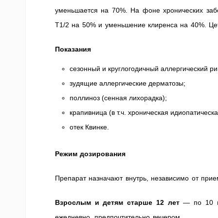
уменьшается на 70%. На фоне хронических забо
T1/2 на 50% и уменьшение клиренса на 40%. Це
Показания
сезонный и круглогодичный аллергический ри
зудящие аллергические дерматозы;
поллиноз (сенная лихорадка);
крапивница (в т.ч. хроническая идиопатическа
отек Квинке.
Режим дозирования
Препарат назначают внутрь, независимо от прие
Взрослым и детям старше 12 лет
— по 10 м
ежедневно, предпочтительно вечером.