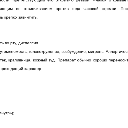
ности, препятствующим его открытию детьми. Флакон открывает
ующим ее отвинчиванием против хода часовой стрелки. Пос
 крепко завинтить.
ь во рту, диспепсия.
 утомляемость, головокружение, возбуждение, мигрень. Аллергичес
отек, крапивница, кожный зуд. Препарат обычно хорошо переносит
преходящий характер.
внутрь);