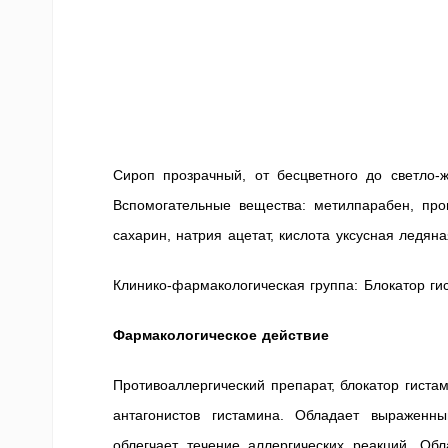
Сироп прозрачный, от бесцветного до светло-ж
Вспомогательные вещества: метилпарабен, проп
сахарин, натрия ацетат, кислота уксусная ледян
Клинико-фармакологическая группа: Блокатор ги
Фармакологическое действие
Противоаллергический препарат, блокатор гиста
антагонистов гистамина. Обладает выраженн
облегчает течение аллергических реакций. Об