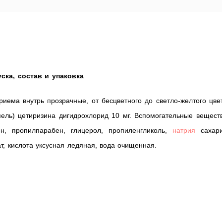
ска, состав и упаковка
риема внутрь прозрачные, от бесцветного до светло-желтого цве
пель) цетиризина дигидрохлорид 10 мг. Вспомогательные вещест
н, пропилпарабен, глицерол, пропиленгликоль,
натрия
сахари
т, кислота уксусная ледяная, вода очищенная.