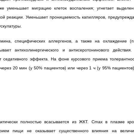
же уменьшает миграцию клеток воспаления; угнетает выделен
кой реакции. Уменьшает проницаемость капилляров, предупрежда
ускулатуры.
амина, специфических аллергенов, а также на охлаждение (п
ывает антихолинергического и антисеротонинового действия.
ет седативного эффекта. На фоне курсового приема толерантнос
через 20 мин (у 50% пациентов) или через 1 ч (у 95% пациентов
актически полностью всасывается из ЖКТ. Cmax в плазме кро
рием пищи не оказывает существенного влияния на величи