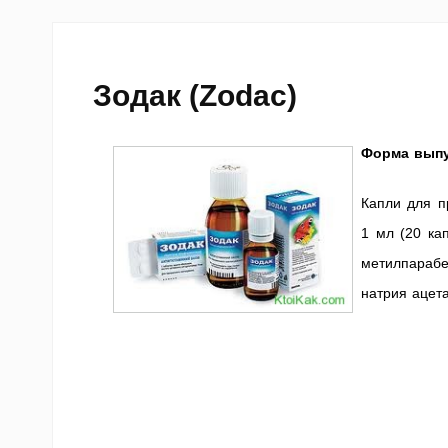
Зодак (Zodac)
Форма выпу
Капли для п
1 мл (20 ка
метилпарабе
натрия ацета