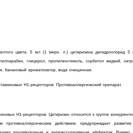
елтого цвета. 5 мл (1 мерн. л.) цетиризина дигидрохлорид 5 м
илпарабен, глицерол, пропиленгликоль, сорбитол жидкий, натр
ая, банановый ароматизатор, вода очищенная.
стаминовых Н1-рецепторов. Противоаллергический препарат.
миновых H1-рецепторов. Цетиризин относится к группе конкурент
ым противоаллергическим действием, предупреждает развитие
ладает противозудным и антиэкссудативным эффектом. Влияет 