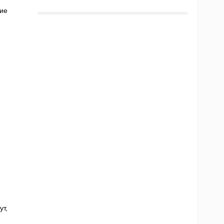
ие
т,