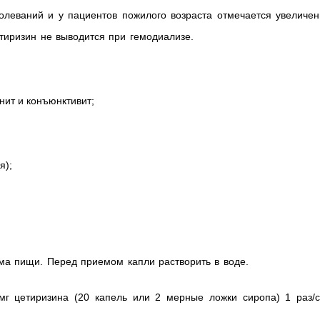
леваний и у пациентов пожилого возраста отмечается увеличен
тиризин не выводится при гемодиализе.
нит и конъюнктивит;
я);
ма пищи. Перед приемом капли растворить в воде.
г цетиризина (20 капель или 2 мерные ложки сиропа) 1 раз/су