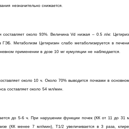
вания незначительно снижается.
 составляет около 93%. Величина Vd низкая – 0.5 л/кг. Цетири
ез ГЭБ. Метаболизм Цетиризин слабо метаболизируется в печени
дневном применении в дозе 10 мг кумуляции не наблюдается.
составляет около 10 ч. Около 70% выводится почками в основно
са составляет около 54 мл/мин.
ается до 5-6 ч. При нарушении функции почек (КК от 11 до 31 
изе (КК менее 7 мл/мин), T1/2 увеличивается в 3 раза, клире