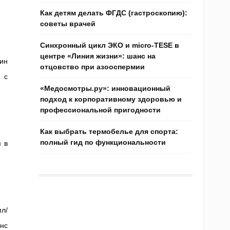
Как детям делать ФГДС (гастроскопию):
советы врачей
Синхронный цикл ЭКО и micro-TESE в
центре «Линия жизни»: шанс на
зин
отцовство при азооспермии
 с
«Медосмотры.ру»: инновационный
подход к корпоративному здоровью и
профессиональной пригодности
Как выбрать термобелье для спорта:
полный гид по функциональности
м в
мл/
нс