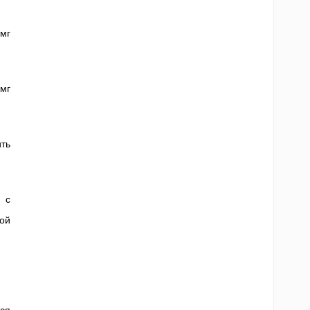
 мг
мг
ть
 с
ой