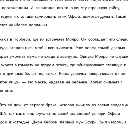
прокаженным. И, возможно, кто-то, зная эту страшную тайну,
оттедже и стал шантажировать этим Эффи, вымогая деньги. Такой
ется наиболее логичным.
ают в Норбери, где их встречает Монро. Он сообщает, что следи
уда отправиться, чтобы все выяснить. Уже перед самой дверью
орая умоляет мужа не входить вовнутрь. Однако Монро не слуша
 входят в комнату на втором этаже, где обнаруживают стоящую к
е и длинных белых перчатках. Когда девочка поворачивает к ним
лтое лицо» — это маска, надетая на ребёнка. Холмс снимает с
ритянка.
о её дочь от первого брака, которая выжила во время эпидеми
ША, так как очень скучала по своей маленькой дочери. Эффи
ядом в коттедже. Джон Хеброн, первый муж Эффи, был негром, а