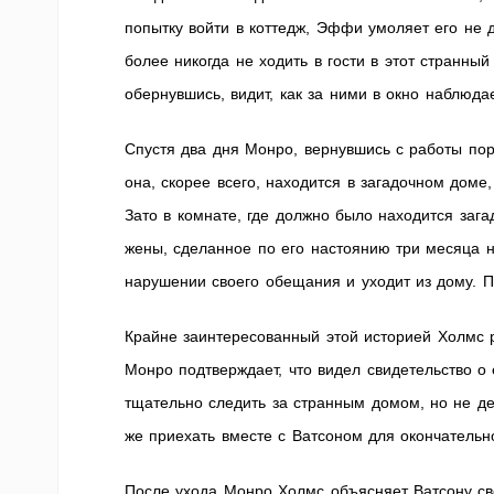
попытку войти в коттедж, Эффи умоляет его не д
более никогда не ходить в гости в этот странный
обернувшись, видит, как за ними в окно наблюд
Спустя два дня Монро, вернувшись с работы пор
она, скорее всего, находится в загадочном доме
Зато в комнате, где должно было находится заг
жены, сделанное по его настоянию три месяца 
нарушении своего обещания и уходит из дому. П
Крайне заинтересованный этой историей Холмс
Монро подтверждает, что видел свидетельство о
тщательно следить за странным домом, но не де
же приехать вместе с Ватсоном для окончательн
После ухода Монро Холмс объясняет Ватсону св