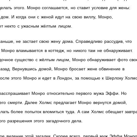
елать этого. Монро соглашается, но ставит условие для жены:
 дом. И когда они с женой идут на свою виллу, Монро,
ает некто с ужасным жёлтым лицом.
аньше, не застает свою жену дома. Справедливо рассудив, что
, Монро вламывается в коттедж, но никого там не обнаруживает.
адочное существо с жёлтым лицом, Монро обнаруживает фото сво
назад. Вернувшись домой, Монро бросает жене обвинение в
осле этого Монро и едет в Лондон, за помощью к Шерлоку Холмс
 расспрашивает Монро относительно первого мужа Эффи. Но
 его смерти. Далее Холмс предлагает Монро вернутся домой,
лать более попыток вломиться туда. А сам Холмс обещает завтр
ого разрешения этого загадочного дела.
ое видение этой загадки. Скорее всего, первый муж Эффи Монр