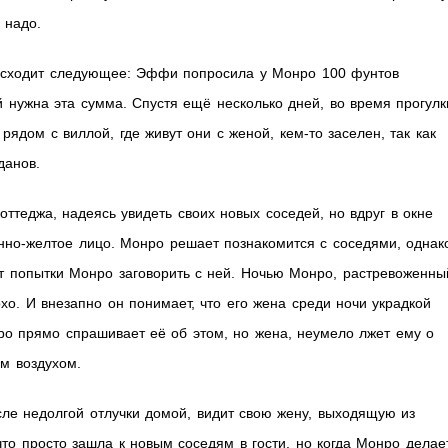
 надо.
оисходит следующее: Эффи попросила у Монро 100 фунтов
ей нужна эта сумма. Спустя ещё несколько дней, во время прогулк
рядом с виллой, где живут они с женой, кем-то заселен, так как
данов.
ттеджа, надеясь увидеть своих новых соседей, но вдруг в окне
нно-желтое лицо. Монро решает познакомится с соседями, однак
т попытки Монро заговорить с ней. Ночью Монро, растревоженны
хо. И внезапно он понимает, что его жена среди ночи украдкой
ро прямо спрашивает её об этом, но жена, неумело лжет ему о
м воздухом.
е недолгой отлучки домой, видит свою жену, выходящую из
что просто зашла к новым соседям в гости, но когда Монро делае