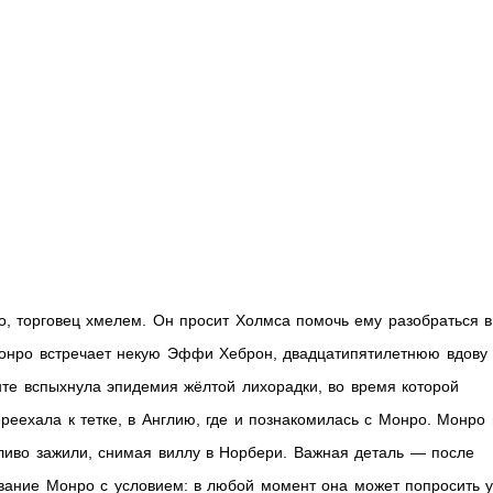
, торговец хмелем. Он просит Холмса помочь ему разобраться в
Монро встречает некую Эффи Хеброн, двадцатипятилетнюю вдову
нте вспыхнула эпидемия жёлтой лихорадки, во время которой
реехала к тетке, в Англию, где и познакомилась с Монро. Монро 
ливо зажили, снимая виллу в Норбери. Важная деталь — после
вание Монро с условием: в любой момент она может попросить 