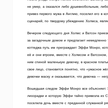
не умер, а оказался либо душевнобольным, либо 
привез первого мужа в Англию, поселил его в к
сценарий, по твердому убеждению Холмса, явля
Вечером следующего дня Холмс и Ватсон приезж
за загадочным домом и предлагает немедленно т
коттеджа путь им преграждает Эффи Монро, кот
её и они втроем, вместе с Холмсом и Ватсоном,
ним спиной маленькую девочку, в красном плать
свое лицо, становится понятно, что «ужасное жё
девочки маску и оказывается, что девочка — нег
Вошедшая следом Эффи Монро все объясняет. Эт
лихорадки и которую Эффи тайно привезла из С
поселила дочь вместе с преданной служанкой р