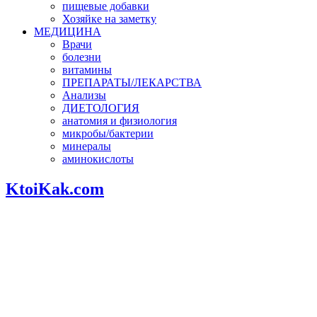
пищевые добавки
Хозяйке на заметку
МЕДИЦИНА
Врачи
болезни
витамины
ПРЕПАРАТЫ/ЛЕКАРСТВА
Анализы
ДИЕТОЛОГИЯ
анатомия и физиология
микробы/бактерии
минералы
аминокислоты
KtoiKak.com