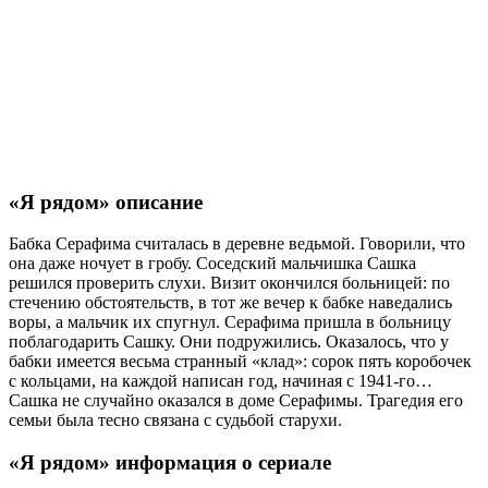
«Я рядом» описание
Бабка Серафима считалась в деревне ведьмой. Говорили, что
она даже ночует в гробу. Соседский мальчишка Сашка
решился проверить слухи. Визит окончился больницей: по
стечению обстоятельств, в тот же вечер к бабке наведались
воры, а мальчик их спугнул. Серафима пришла в больницу
поблагодарить Сашку. Они подружились. Оказалось, что у
бабки имеется весьма странный «клад»: сорок пять коробочек
с кольцами, на каждой написан год, начиная с 1941-го…
Сашка не случайно оказался в доме Серафимы. Трагедия его
семьи была тесно связана с судьбой старухи.
«Я рядом» информация о сериале