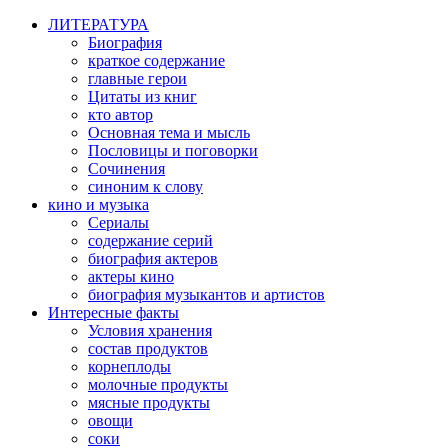
ЛИТЕРАТУРА
Биография
краткое содержание
главные герои
Цитаты из книг
кто автор
Основная тема и мысль
Пословицы и поговорки
Сочинения
синоним к слову
кино и музыка
Сериалы
содержание серий
биография актеров
актеры кино
биография музыкантов и артистов
Интересные факты
Условия хранения
состав продуктов
корнеплоды
молочные продукты
мясные продукты
овощи
соки