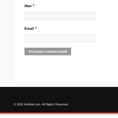
Имя
*
Email
*
© 2026 KtoiKak.com. All Rights Reserved.