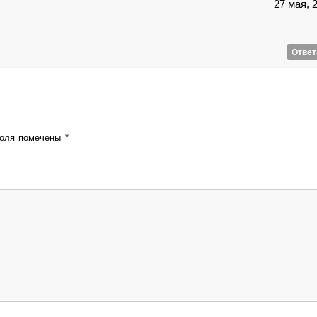
27 мая, 
Ответ
поля помечены
*