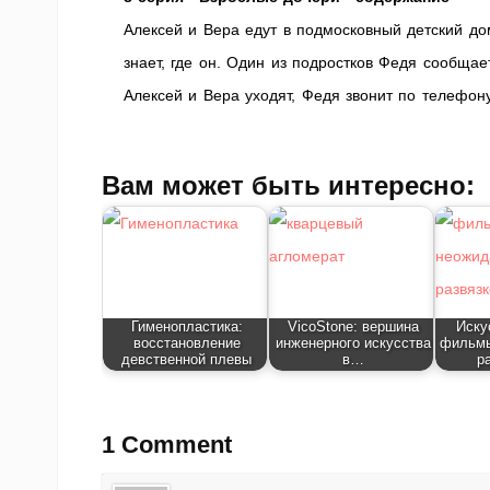
Алексей и Вера едут в подмосковный детский дом
знает, где он. Один из подростков Федя сообщает
Алексей и Вера уходят, Федя звонит по телефон
Вам может быть интересно:
Гименопластика:
VicoStone: вершина
Иску
восстановление
инженерного искусства
фильмы
девственной плевы
в…
р
1 Comment