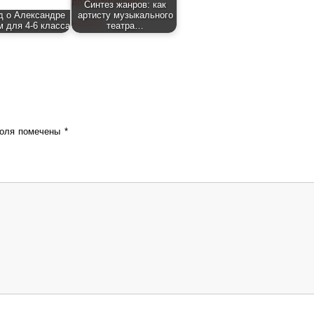
Синтез жанров: как
д о Александре
артисту музыкального
 для 4-6 класса
театра…
поля помечены
*