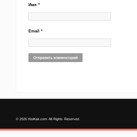
Имя
*
Email
*
© 2026 KtoiKak.com. All Rights Reserved.