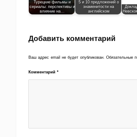
Турецкие фильмы и
5 и 10 предложений о
сериалы: перспективы и
знаменитости на
Докла
влияние на…
английском
Невском
Добавить комментарий
Ваш адрес email не будет опубликован.
Обязательные 
Комментарий
*