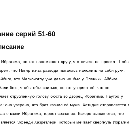
ние серий 51-60
писание
Ибрагима, но тот напоминает другу, что ничего не просил. Чтоб
рем, что Нигяр из-за развода пыталась наложить на себя руки.
йбиге, что Малкочоглу уже давно не был у Эленики. Айбиге
Бали-бею, чтобы объясниться, но тот уверяет её, что не
ылает отрубленную голову бюста во дворец Ибрагима. Наутро у
: она уверена, что брат казнил её мужа. Хатидже отправляется 
ав о казни Ибрагима, теряет сознание. Вскоре выясняется, что
вляется Эфенди Хазретлери, который мечтает свергнуть Ибрагим