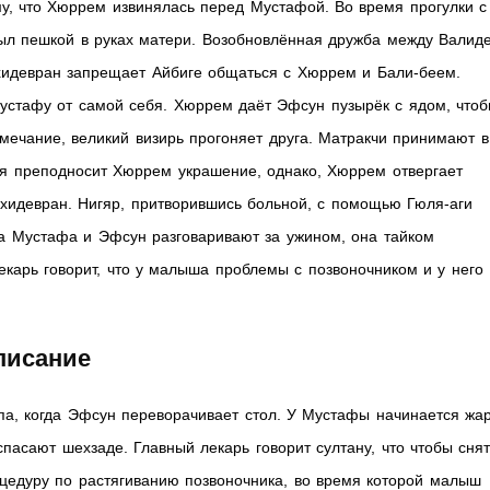
у, что Хюррем извинялась перед Мустафой. Во время прогулки с
ыл пешкой в руках матери. Возобновлённая дружба между Валид
хидевран запрещает Айбиге общаться с Хюррем и Бали-беем.
стафу от самой себя. Хюррем даёт Эфсун пузырёк с ядом, что
мечание, великий визирь прогоняет друга. Матракчи принимают в
я преподносит Хюррем украшение, однако, Хюррем отвергает
ахидевран. Нигяр, притворившись больной, с помощью Гюля-аги
ока Мустафа и Эфсун разговаривают за ужином, она тайком
Лекарь говорит, что у малыша проблемы с позвоночником и у него
писание
па, когда Эфсун переворачивает стол. У Мустафы начинается жар
пасают шехзаде. Главный лекарь говорит султану, что чтобы сня
оцедуру по растягиванию позвоночника, во время которой малыш