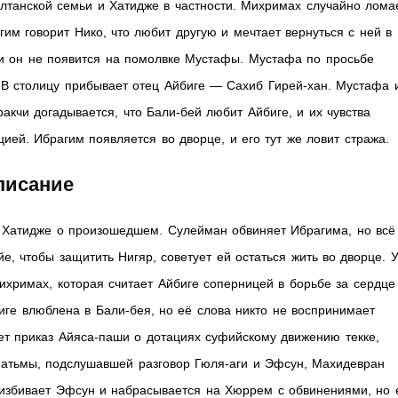
лтанской семьи и Хатидже в частности. Михримах случайно лома
гим говорит Нико, что любит другую и мечтает вернуться с ней в
ли он не появится на помолвке Мустафы. Мустафа по просьбе
. В столицу прибывает отец Айбиге — Сахиб Гирей-хан. Мустафа 
акчи догадывается, что Бали-бей любит Айбиге, и их чувства
ией. Ибрагим появляется во дворце, и его тут же ловит стража.
писание
 Хатидже о произошедшем. Сулейман обвиняет Ибрагима, но всё
е, чтобы защитить Нигяр, советует ей остаться жить во дворце. 
хримах, которая считает Айбиге соперницей в борьбе за сердце
иге влюблена в Бали-бея, но её слова никто не воспринимает
ет приказ Айяса-паши о дотациях суфийскому движению текке,
атьмы, подслушавшей разговор Гюля-аги и Эфсун, Махидевран
 избивает Эфсун и набрасывается на Хюррем с обвинениями, но 