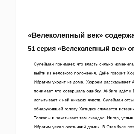
«Велеколепный век» содержа
51 серия «Велеколепный век» о
Сулейман понимает, что власть сильно изменила 
выйти из неловкого положения, Дайе говорит Хюр
Ибрагим уходит из дома. Хюррем рассказывает А
понимает, что совершила ошибку. Айбиге идёт к 
испытывает к ней никаких чувств. Сулейман отс
обнаружившей голову Хатидже случается истерика
Топкапы и закатывает там скандал. Нигяр, услыш
Ибрагим уехал охотничий домик. В Стамбуле поя