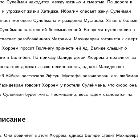
 что Сулейман находится между жизнью и смертью. По дороге в
и и угрожают жизни Хатидже. Ибрагим спасает жену. Сулейман
минает молодого Сулеймана и рождение Мустафы. Узнав о болезн
 Сулеймана кажется ей бессмысленной. Во время путешествия в
спасает разоблачённого Матракчи. Махидевран готовится к смерт
. Хюррем просит Гюля-агу принести ей яд. Валиде слышит о
ге и Бали-бея. По приказу Валиде детей Хюррем отправляют во
пытаются доказать свою невиновность, однако Махидевран
 об Айбиге рассказала Эфсун. Мустафа разочарован: его любима
Махидевран говорит Хюррем у постели Сулеймана, что скоро она
о Сулейман будет жить. Неожиданно, весь гарем становится на
писание
. Она обвиняет в этом Хюррем, однако Валиде ставит Махидевр