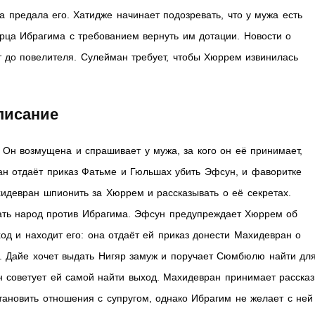
а предала его. Хатидже начинает подозревать, что у мужа есть
рца Ибрагима с требованием вернуть им дотации. Новости о
 до повелителя. Сулейман требует, чтобы Хюррем извинилась
писание
Он возмущена и спрашивает у мужа, за кого он её принимает,
ан отдаёт приказ Фатьме и Гюльшах убить Эфсун, и фаворитке
идевран шпионить за Хюррем и рассказывать о её секретах.
ать народ против Ибрагима. Эфсун предупреждает Хюррем об
д и находит его: она отдаёт ей приказ донести Махидевран о
. Дайе хочет выдать Нигяр замуж и поручает Сюмбюлю найти дл
н советует ей самой найти выход. Махидевран принимает рассказ
тановить отношения с супругом, однако Ибрагим не желает с ней