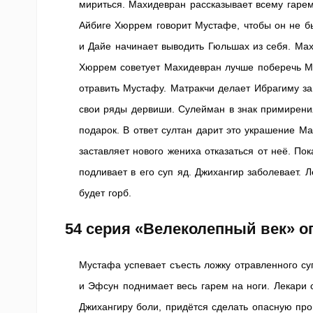
мириться. Махидевран рассказывает всему гарем
Айбиге Хюррем говорит Мустафе, чтобы он не б
и Дайе начинает выводить Гюльшах из себя. Ма
Хюррем советует Махидевран лучше поберечь Му
отравить Мустафу. Матракчи делает Ибрагиму за
свои ряды дервиши. Сулейман в знак примирени
подарок. В ответ султан дарит это украшение М
заставляет нового жениха отказаться от неё. П
подливает в его суп яд. Джихангир заболевает. 
будет горб.
54 серия «Велеколепный век» о
Мустафа успевает съесть ложку отравленного су
и Эфсун поднимает весь гарем на ноги. Лекари с
Джихангиру боли, придётся сделать опасную пр