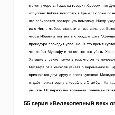
может умереть. Гадалка говорит Хюррем, что Дж
отпускает Айбиге погостить в Крым. Хюррем сов
что собирается расторгнуть помолвку. Нигяр ухо
их с Нигяр любовь становится всё сильнее. Выя
чтобы Ибрагим мог знать о каждом шаге Эфенди 
процедура проходит успешно. В это время султ
что любит Мустафу и не сможет его убить. Хюрр
Хатидже упрекает мужа в том, что он не ночевал
Мустафа от Сюмбюля узнаёт о беременности Эфс
признаются друг другу в своих чувствах. Махиде
отдаёт приказ вернуть корабль в Стамбул. На к
дышать. От пережитых волнений Сулейман теряе
55 серия «Велеколепный век» о