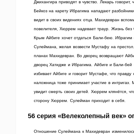
Джихангира приводят в чувство. Лекарь говорит,
Бейкоз на карету Ибрагима нападают разбойник
видит в своих видениях отца. Махидевран вспо
повелителя, Хюррем надевает траур. Жизнь без
Крым Айбиге хочет отдаться Бали-бею. Ибрагим 
Сулеймана, желая возвести Мустафу на престол
планах Махидевран. Во дворец возвращают Айби
дворец Хатидже и Ибрагима. Айбиге и Бали-бей 
избивает Айбиге и говорит Мустафе, что правду
наложница тоже принимает участие в интригах. 
увидит смерть своих детей. Хюррем клянётся, чт
сторону Хюррем. Сулейман приходит в себя.
56 серия «Велеколепный век» о
Отношение Сулеймана к Махидевран изменилось