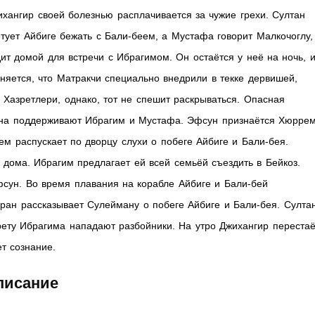
ихангир своей болезнью расплачивается за чужие грехи. Султан
етует Айбиге бежать с Бали-беем, а Мустафа говорит Малкочоглу,
дит домой для встречи с Ибрагимом. Он остаётся у неё на ночь, 
сняется, что Матракчи специально внедрили в текке дервишей,
Хазретлери, однако, тот не спешит раскрываться. Опасная
ана поддерживают Ибрагим и Мустафа. Эфсун признаётся Хюррем
ем распускает по дворцу слухи о побеге Айбиге и Бали-бея.
 дома. Ибрагим предлагает ей всей семьёй съездить в Бейкоз.
ун. Во время плавания на корабле Айбиге и Бали-бей
вран рассказывает Сулейману о побеге Айбиге и Бали-бея. Султа
арету Ибрагима нападают разбойники. На утро Джихангир перестаё
т сознание.
писание