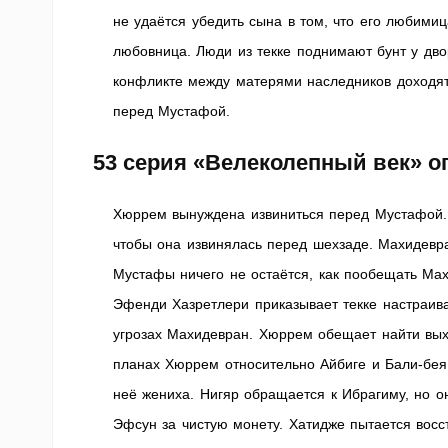
не удаётся убедить сына в том, что его любимиц
любовница. Люди из текке поднимают бунт у дво
конфликте между матерями наследников доходят
перед Мустафой.
53 серия «Велеколепный век» о
Хюррем вынуждена извиниться перед Мустафой. 
чтобы она извинялась перед шехзаде. Махидевр
Мустафы ничего не остаётся, как пообещать Мах
Эфенди Хазретлери приказывает текке настраив
угрозах Махидевран. Хюррем обещает найти выхо
планах Хюррем относительно Айбиге и Бали-бея
неё жениха. Нигяр обращается к Ибрагиму, но о
Эфсун за чистую монету. Хатидже пытается восс