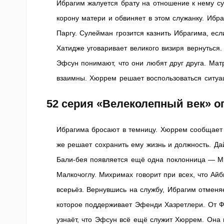
Ибрагим жалуется брату на отношение к нему су
корону матери и обвиняет в этом служанку. Ибра
Паргу. Сулейман грозится казнить Ибрагима, ес
Хатидже уговаривает великого визиря вернуться
Эфсун понимают, что они любят друг друга. Матр
взаимны. Хюррем решает воспользоваться ситуац
52 серия «Велеколепный век» о
Ибрагима бросают в темницу. Хюррем сообщает
же решает сохранить ему жизнь и должность. Дай
Бали-бея появляется ещё одна поклонница — Ми
Малкочоглу. Михримах говорит при всех, что Айб
всерьёз. Вернувшись на службу, Ибрагим отменя
которое поддерживает Эфенди Хазретлери. От Ф
узнаёт, что Эфсун всё ещё служит Хюррем. Она