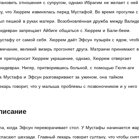
тановить отношения с супругом, однако Ибрагим не желает с ней
у, что Хюррем извинялась перед Мустафой. Во время прогулки с
ыл пешкой в руках матери. Возобновлённая дружба между Валид
хидевран запрещает Айбиге общаться с Хюррем и Бали-беем.
стафу от самой себя. Хюррем даёт Эфсун пузырёк с ядом, что
мечание, великий визирь прогоняет друга. Матракчи принимают в
я преподносит Хюррем украшение, однако, Хюррем отвергает
ахидевран. Нигяр, притворившись больной, с помощью Гюля-аги
ока Мустафа и Эфсун разговаривают за ужином, она тайком
Лекарь говорит, что у малыша проблемы с позвоночником и у него
писание
па, когда Эфсун переворачивает стол. У Мустафы начинается жар
пасают шехзаде. Главный лекарь говорит султану, что чтобы сня