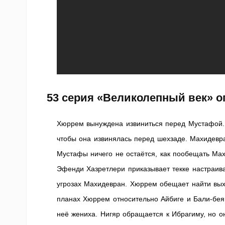
53 серия «Великолепный век» о
Хюррем вынуждена извиниться перед Мустафой. 
чтобы она извинялась перед шехзаде. Махидевр
Мустафы ничего не остаётся, как пообещать Мах
Эфенди Хазретлери приказывает текке настраив
угрозах Махидевран. Хюррем обещает найти выхо
планах Хюррем относительно Айбиге и Бали-бея
неё жениха. Нигяр обращается к Ибрагиму, но о