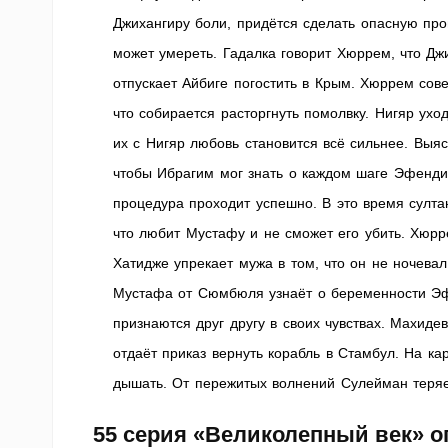
Джихангиру боли, придётся сделать опасную пр
может умереть. Гадалка говорит Хюррем, что Дж
отпускает Айбиге погостить в Крым. Хюррем сов
что собирается расторгнуть помолвку. Нигяр ухо
их с Нигяр любовь становится всё сильнее. Выя
чтобы Ибрагим мог знать о каждом шаге Эфенди 
процедура проходит успешно. В это время султ
что любит Мустафу и не сможет его убить. Хюрр
Хатидже упрекает мужа в том, что он не ночевал
Мустафа от Сюмбюля узнаёт о беременности Эфс
признаются друг другу в своих чувствах. Махиде
отдаёт приказ вернуть корабль в Стамбул. На к
дышать. От пережитых волнений Сулейман теряе
55 серия «Великолепный век» о