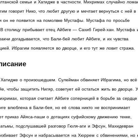
лтанской семьи и Хатидже в частности. Михримах случайно лома
гим говорит Нико, что любит другую и мечтает вернуться с ней в
ли он не появится на помолвке Мустафы. Мустафа по просьбе
. В столицу прибывает отец Айбиге — Сахиб Гирей-хан. Мустафа 
акчи догадывается, что Бали-бей любит Айбиге, и их чувства
ией. Ибрагим появляется во дворце, и его тут же ловит стража.
писание
 Хатидже о произошедшем. Сулейман обвиняет Ибрагима, но всё
е, чтобы защитить Нигяр, советует ей остаться жить во дворце. 
хримах, которая считает Айбиге соперницей в борьбе за сердце
иге влюблена в Бали-бея, но её слова никто не воспринимает
ет приказ Айяса-паши о дотациях суфийскому движению текке,
атьмы, подслушавшей разговор Гюля-аги и Эфсун, Махидевран
 избивает Эфсун и набрасывается на Хюррем с обвинениями, но 