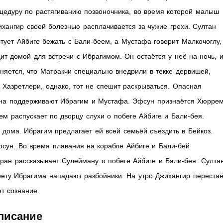
оцедуру по растягиванию позвоночника, во время которой малыш
ихангир своей болезнью расплачивается за чужие грехи. Султан
етует Айбиге бежать с Бали-беем, а Мустафа говорит Малкочоглу,
дит домой для встречи с Ибрагимом. Он остаётся у неё на ночь, 
сняется, что Матракчи специально внедрили в текке дервишей,
Хазретлери, однако, тот не спешит раскрываться. Опасная
ана поддерживают Ибрагим и Мустафа. Эфсун признаётся Хюррем
ем распускает по дворцу слухи о побеге Айбиге и Бали-бея.
 дома. Ибрагим предлагает ей всей семьёй съездить в Бейкоз.
ун. Во время плавания на корабле Айбиге и Бали-бей
вран рассказывает Сулейману о побеге Айбиге и Бали-бея. Султа
арету Ибрагима нападают разбойники. На утро Джихангир перестаё
т сознание.
писание