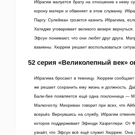
Ибрагим жалуется брату на отношение к нему су
корону матери и обвиняет в этом служанку. Ибра
Паргу. Сулейман грозится казнить Ибрагима, ес
Хатидже уговаривает великого визиря вернуться
Эфсун понимают, что они любят друг друга. Матр
взаимны. Хюррем решает воспользоваться ситуац
52 серия «Великолепный век» о
Ибрагима бросают в темницу. Хюррем сообщает
же решает сохранить ему жизнь и должность. Дай
Бали-бея появляется ещё одна поклонница — Ми
Малкочоглу. Михримах говорит при всех, что Айб
всерьёз. Вернувшись на службу, Ибрагим отменя
которое поддерживает Эфенди Хазретлери. От Ф
узнаёт, что Эфсун всё ещё служит Хюррем. Она