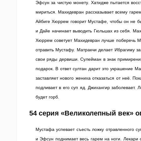
Эфсун за чистую монету. Хатидже пытается восс
мириться. Махидевран рассказывает всему гарем
Айбиге Хюррем говорит Мустафе, чтобы он не б
и Дайе начинает выводить Гюльшах из себя. Ма
Хюррем советует Махидевран лучше поберечь Му
отравить Мустафу. Матракчи делает Ибрагиму за
свои ряды дервиши. Сулейман в знак примирени
подарок. В ответ султан дарит это украшение М
заставляет нового жениха отказаться от неё. П
подливает в его суп яд. Джихангир заболевает. 
будет горб.
54 серия «Великолепный век» о
Мустафа успевает съесть ложку отравленного су
и Эфсун поднимает весь гарем на ноги. Лекари с