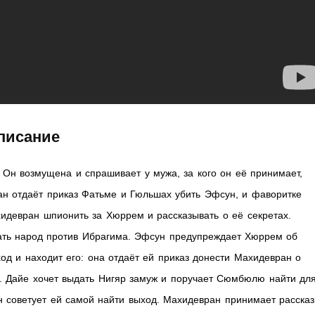
писание
Он возмущена и спрашивает у мужа, за кого он её принимает,
ан отдаёт приказ Фатьме и Гюльшах убить Эфсун, и фаворитке
идевран шпионить за Хюррем и рассказывать о её секретах.
ать народ против Ибрагима. Эфсун предупреждает Хюррем об
д и находит его: она отдаёт ей приказ донести Махидевран о
. Дайе хочет выдать Нигяр замуж и поручает Сюмбюлю найти дл
н советует ей самой найти выход. Махидевран принимает рассказ