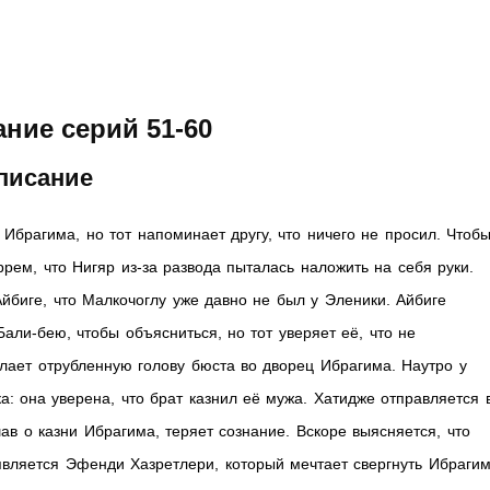
ние серий 51-60
писание
Ибрагима, но тот напоминает другу, что ничего не просил. Чтоб
рем, что Нигяр из-за развода пыталась наложить на себя руки.
йбиге, что Малкочоглу уже давно не был у Эленики. Айбиге
Бали-бею, чтобы объясниться, но тот уверяет её, что не
ылает отрубленную голову бюста во дворец Ибрагима. Наутро у
: она уверена, что брат казнил её мужа. Хатидже отправляется 
ав о казни Ибрагима, теряет сознание. Вскоре выясняется, что
вляется Эфенди Хазретлери, который мечтает свергнуть Ибрагим