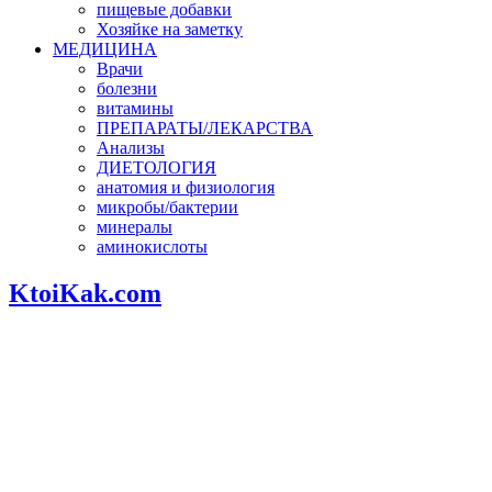
пищевые добавки
Хозяйке на заметку
МЕДИЦИНА
Врачи
болезни
витамины
ПРЕПАРАТЫ/ЛЕКАРСТВА
Анализы
ДИЕТОЛОГИЯ
анатомия и физиология
микробы/бактерии
минералы
аминокислоты
KtoiKak.com