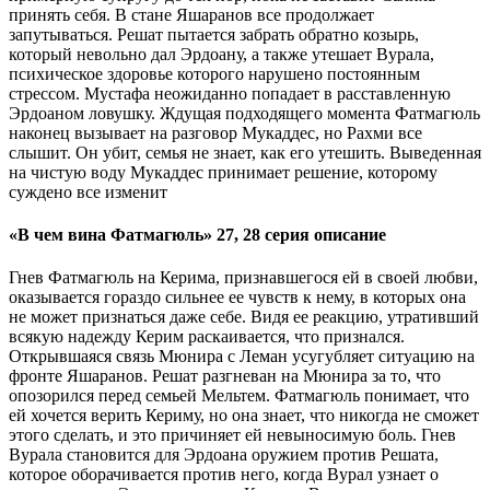
принять себя. В стане Яшаранов все продолжает
запутываться. Решат пытается забрать обратно козырь,
который невольно дал Эрдоану, а также утешает Вурала,
психическое здоровье которого нарушено постоянным
стрессом. Мустафа неожиданно попадает в расставленную
Эрдоаном ловушку. Ждущая подходящего момента Фатмагюль
наконец вызывает на разговор Мукаддес, но Рахми все
слышит. Он убит, семья не знает, как его утешить. Выведенная
на чистую воду Мукаддес принимает решение, которому
суждено все изменит
«В чем вина Фатмагюль» 27, 28 серия описание
Гнев Фатмагюль на Керима, признавшегося ей в своей любви,
оказывается гораздо сильнее ее чувств к нему, в которых она
не может признаться даже себе. Видя ее реакцию, утративший
всякую надежду Керим раскаивается, что признался.
Открывшаяся связь Мюнира с Леман усугубляет ситуацию на
фронте Яшаранов. Решат разгневан на Мюнира за то, что
опозорился перед семьей Мельтем. Фатмагюль понимает, что
ей хочется верить Кериму, но она знает, что никогда не сможет
этого сделать, и это причиняет ей невыносимую боль. Гнев
Вурала становится для Эрдоана оружием против Решата,
которое оборачивается против него, когда Вурал узнает о