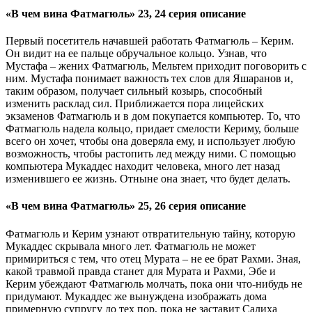
«В чем вина Фатмагюль» 23, 24 серия описание
Первый посетитель начавшей работать Фатмагюль – Керим.
Он видит на ее пальце обручальное кольцо. Узнав, что
Мустафа – жених Фатмагюль, Мельтем приходит поговорить с
ним. Мустафа понимает важность тех слов для Яшаранов и,
таким образом, получает сильный козырь, способный
изменить расклад сил. Приближается пора лицейских
экзаменов Фатмагюль и в дом покупается компьютер. То, что
Фатмагюль надела кольцо, придает смелости Кериму, больше
всего он хочет, чтобы она доверяла ему, и использует любую
возможность, чтобы растопить лед между ними. С помощью
компьютера Мукаддес находит человека, много лет назад
изменившего ее жизнь. Отныне она знает, что будет делать.
«В чем вина Фатмагюль» 25, 26 серия описание
Фатмагюль и Керим узнают отвратительную тайну, которую
Мукаддес скрывала много лет. Фатмагюль не может
примириться с тем, что отец Мурата – не ее брат Рахми. Зная,
какой травмой правда станет для Мурата и Рахми, Эбе и
Керим убеждают Фатмагюль молчать, пока они что-нибудь не
придумают. Мукаддес же вынуждена изображать дома
примерную супругу до тех пор, пока не заставит Салиха