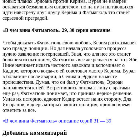
новых планах Эрдоана против Керима. Вурал не намерен
оставаться безмолвным свидетелем, но на пути пытающихся
идти навстречу друг другу Керима и Фатмагюль это станет
серьезной преградой.
«В чем вина Фатмагюль» 29, 30 серия описание
Чтобы доказать Фатмагюль свою любовь, Керим рассказывает
всю правду полиции. Но для начала уголовного процесса
нужно заявление потерпевшей. Зная, что для нее это станет
большим испытанием, Фатмагюль все же решается на это. Эбе
Нине начинает искать честного адвоката и вспоминает о
Кадире, которого когда-то ей советовал мастер Керима. Вурал
в больнице после аварии, а Селим и Эрдоан на месте
происшествия. Думая, что он был у Фатмагюль, Эрдоан
направляется к ней. Встретившись лицом к лицу с врагами
еще раз, Фатмагюль понимает, что приняла верное решение.
Узнав их историю, адвокат Кадир встает на их сторону. Для
Яшаранов, в дверь которых звонит полиция, пришло время
ответить за все.
«В чем вина Фатмагюль» описание серий 31 — 39
Добавить комментарий