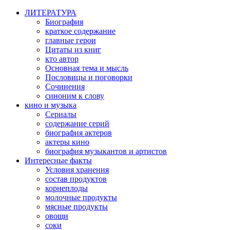
ЛИТЕРАТУРА
Биография
краткое содержание
главные герои
Цитаты из книг
кто автор
Основная тема и мысль
Пословицы и поговорки
Сочинения
синоним к слову
кино и музыка
Сериалы
содержание серий
биография актеров
актеры кино
биография музыкантов и артистов
Интересные факты
Условия хранения
состав продуктов
корнеплоды
молочные продукты
мясные продукты
овощи
соки