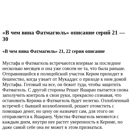
«В чем вина Фатмагюль» описание серий 21 —
30
«В чем вина Фатмагюль» 21, 22 серия описание
Мустафа и Фатмагюль встречаются впервые за последние
несколько месяцев и она уже совсем не та, что была раньше.
Отправившийся в полицейский участок Керим приходит в
бешенство, когда узнает от Мукаддес о приходе к ним домой
Мустафы. Готовый на все, он бежит туда, чтобы защитить
Фатмагюль. С другой стороны Решат Яшаран пытается снова
заполучить контроль в свои руки, прекрасно сознавая, что
остановить Керима и Фатмагюль будет нелегко. Озлобленный
встречей с бывшей возлюбленной, решает отомстить с
помощью денег, но цену он назначит сам, для этого он
отправляется к Яшарану. Чувства Фатмагюль меняются с
каждым днем, внутри нее растет уверенность в Кериме, но
даже самой себе она не может в этом признаться.