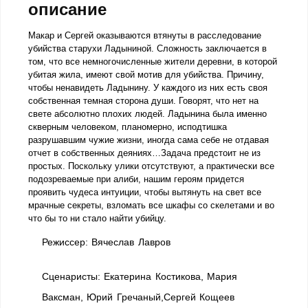
описание
Макар и Сергей оказываются втянуты в расследование
убийства старухи Ладыниной. Сложность заключается в
том, что все немногочисленные жители деревни, в которой
убитая жила, имеют свой мотив для убийства. Причину,
чтобы ненавидеть Ладынину. У каждого из них есть своя
собственная темная сторона души. Говорят, что нет на
свете абсолютно плохих людей. Ладынина была именно
скверным человеком, планомерно, исподтишка
разрушавшим чужие жизни, иногда сама себе не отдавая
отчет в собственных деяниях…Задача предстоит не из
простых. Поскольку улики отсутствуют, а практически все
подозреваемые при алиби, нашим героям придется
проявить чудеса интуиции, чтобы вытянуть на свет все
мрачные секреты, взломать все шкафы со скелетами и во
что бы то ни стало найти убийцу.
Режиссер:
Вячеслав Лавров
Сценаристы:
Екатерина Костикова, Мария
Ваксман, Юрий Гречаный,Сергей Кощеев