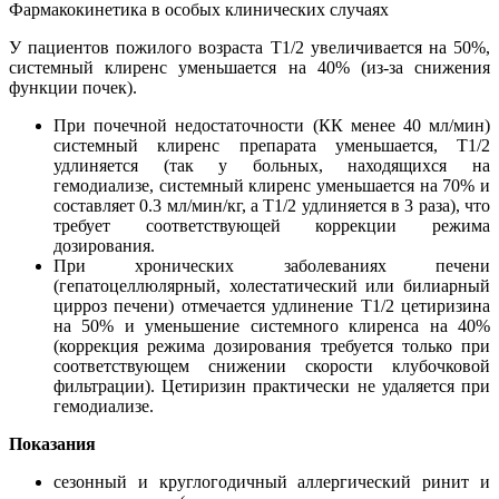
Фармакокинетика в особых клинических случаях
У пациентов пожилого возраста T1/2 увеличивается на 50%,
системный клиренс уменьшается на 40% (из-за снижения
функции почек).
При почечной недостаточности (КК менее 40 мл/мин)
системный клиренс препарата уменьшается, T1/2
удлиняется (так у больных, находящихся на
гемодиализе, системный клиренс уменьшается на 70% и
составляет 0.3 мл/мин/кг, а T1/2 удлиняется в 3 раза), что
требует соответствующей коррекции режима
дозирования.
При хронических заболеваниях печени
(гепатоцеллюлярный, холестатический или билиарный
цирроз печени) отмечается удлинение T1/2 цетиризина
на 50% и уменьшение системного клиренса на 40%
(коррекция режима дозирования требуется только при
соответствующем снижении скорости клубочковой
фильтрации). Цетиризин практически не удаляется при
гемодиализе.
Показания
сезонный и круглогодичный аллергический ринит и