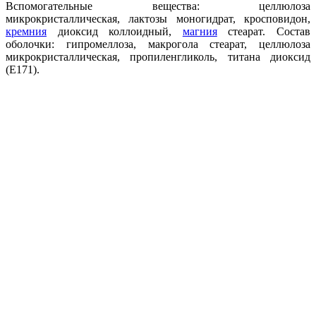
Вспомогательные вещества: целлюлоза
микрокристаллическая, лактозы моногидрат, кросповидон,
кремния
диоксид коллоидный,
магния
стеарат. Состав
оболочки: гипромеллоза, макрогола стеарат, целлюлоза
микрокристаллическая, пропиленгликоль, титана диоксид
(Е171).