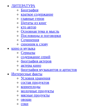
ЛИТЕРАТУРА
Биография
краткое содержание
главные герои
Цитаты из книг
кто автор
Основная тема и мысль
Пословицы и поговорки
Сочинения
синоним к слову
кино и музыка
Сериалы
содержание серий
биография актеров
актеры кино
биография музыкантов и артистов
Интересные факты
Условия хранения
состав продуктов
корнеплоды
молочные продукты
мясные продукты
овощи
соки