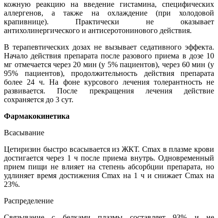
кожную реакцию на введение гистамина, специфических
аллергенов, а также на охлаждение (при холодовой
крапивнице). Практически не оказывает
антихолинергического и антисеротонинового действия.
В терапевтических дозах не вызывает седативного эффекта.
Начало действия препарата после разового приема в дозе 10
мг отмечается через 20 мин (у 5% пациентов), через 60 мин (у
95% пациентов), продолжительность действия препарата
более 24 ч. На фоне курсового лечения толерантность не
развивается. После прекращения лечения действие
сохраняется до 3 сут.
Фармакокинетика
Всасывание
Цетиризин быстро всасывается из ЖКТ. Cmax в плазме крови
достигается через 1 ч после приема внутрь. Одновременный
прием пищи не влияет на степень абсорбции препарата, но
удлиняет время достижения Cmax на 1 ч и снижает Cmax на
23%.
Распределение
Связывание с белками плазмы составляет 93% и не