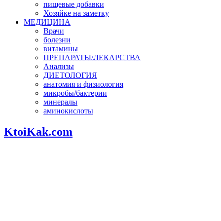
пищевые добавки
Хозяйке на заметку
МЕДИЦИНА
Врачи
болезни
витамины
ПРЕПАРАТЫ/ЛЕКАРСТВА
Анализы
ДИЕТОЛОГИЯ
анатомия и физиология
микробы/бактерии
минералы
аминокислоты
KtoiKak.com