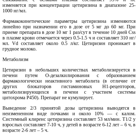
изменяется при концентрации цетиризина в диапазоне 25-
1000 нг/мл.
Фармакокинетические параметры цетиризина изменяются
линейно при назначении его в дозе от 5 мг до 60 мг. При
приеме препарата в дозе 10 мг 1 раз/сут в течение 10 дней Css
в плазме крови отмечается через 0.5-1.5 ч и составляет 310 нг/
мл. Vd составляет около 0.5 л/кг. Цетиризин проникает в
грудное молоко.
Метаболизм
Цетиризин в небольших количествах метаболизируется в
печени путем О-дезалкилирования с образованием
фармакологически неактивного метаболита (в отличие от
других блокаторов гистаминовых H1-рецепторов,
метаболизирующихся в печени с участием системы
цитохрома Р450). Препарат не кумулирует.
Выведение 2/3 принятой дозы цетиризина выводятся в
неизмененном виде почками и около 10% — с калом.
Системный клиренс цетиризина составляет 53 мл/мин. T1/2 у
взрослых составляет 7-10 ч, у детей в возрасте 6-12 лет – 6 ч, в
возрасте 2-6 лет – 5 ч.