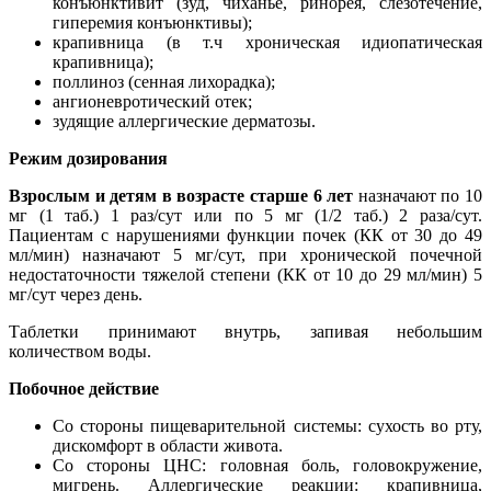
конъюнктивит (зуд, чиханье, ринорея, слезотечение,
гиперемия конъюнктивы);
крапивница (в т.ч хроническая идиопатическая
крапивница);
поллиноз (сенная лихорадка);
ангионевротический отек;
зудящие аллергические дерматозы.
Режим дозирования
Взрослым и детям в возрасте старше 6 лет
назначают по 10
мг (1 таб.) 1 раз/сут или по 5 мг (1/2 таб.) 2 раза/сут.
Пациентам с нарушениями функции почек (КК от 30 до 49
мл/мин) назначают 5 мг/сут, при хронической почечной
недостаточности тяжелой степени (КК от 10 до 29 мл/мин) 5
мг/сут через день.
Таблетки принимают внутрь, запивая небольшим
количеством воды.
Побочное действие
Со стороны пищеварительной системы: сухость во рту,
дискомфорт в области живота.
Со стороны ЦНС: головная боль, головокружение,
мигрень. Аллергические реакции: крапивница,