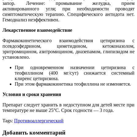
запор. Лечение: промывание желудка, прием
активированного угля; при необходимости проводят
симптоматическую терапию. Специфического антидота нет.
Гемодиализ неэффективен.
Лекарственное взаимодействие
Фармакокинетического взаимодействия цетиризина с
псевдоэфедрином, циметидином, кетоконазолом,
эритромицином, азитромицином, диазепамом, глипизидом не
установлено.
При одновременном назначении цетиризина с
теофиллином (400 мг/сут) снижается системный
клиренс цетиризина.
При этом фармакокинетика теофиллина не изменяется.
Условия и сроки хранения
Препарат следует хранить в недоступном для детей месте при
температуре не выше 25°C. Срок годности — 3 года.
Tags:
Противоаллергический
Добавить комментарий