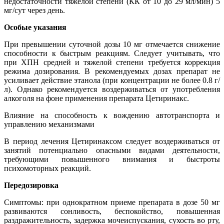
недостаточности тяжелой степени (КК от 10 до 29 мл/мин) 5
мг/сут через день.
Особые указания
При превышении суточной дозы 10 мг отмечается снижение
способности к быстрым реакциям. Следует учитывать, что
при ХПН средней и тяжелой степени требуется коррекция
режима дозирования. В рекомендуемых дозах препарат не
усиливает действие этанола (при концентрации не более 0.8 г/
л). Однако рекомендуется воздерживаться от употребления
алкоголя на фоне применения препарата Цетиринакс.
Влияние на способность к вождению автотранспорта и
управлению механизмами
В период лечения Цетиринаксом следует воздерживаться от
занятий потенциально опасными видами деятельности,
требующими повышенного внимания и быстроты
психомоторных реакций.
Передозировка
Симптомы: при однократном приеме препарата в дозе 50 мг
развиваются сонливость, беспокойство, повышенная
раздражительность, задержка мочеиспускания, сухость во рту,