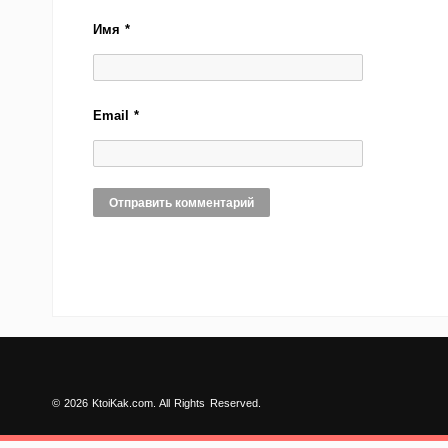
Имя
*
Email
*
© 2026 KtoiKak.com. All Rights Reserved.