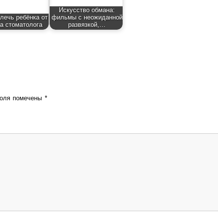
Искусство обмана:
влечь ребёнка от
фильмы с неожиданной
а стоматолога
развязкой,…
поля помечены
*