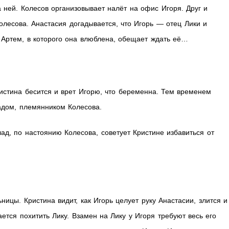
 ней. Колесов организовывает налёт на офис Игоря. Друг и
лесова. Анастасия догадывается, что Игорь — отец Лики и
и Артем, в которого она влюблена, обещает ждать её…
ристина бесится и врет Игорю, что беременна. Тем временем
ладом, племянником Колесова.
лад, по настоянию Колесова, советует Кристине избавиться от
ницы. Кристина видит, как Игорь целует руку Анастасии, злится и
ется похитить Лику. Взамен на Лику у Игоря требуют весь его