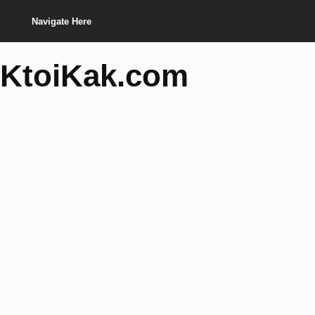
Navigate Here
KtoiKak.com